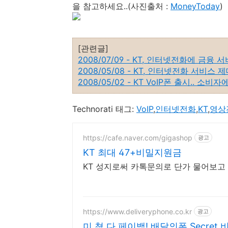
을 참고하세요..(사진출처 :
MoneyToday
)
[관련글]
2008/07/09 - KT, 인터넷전화에 금융 
2008/05/08 - KT, 인터넷전화 서비스 
2008/05/02 - KT VoIP폰 출시.. 소
Technorati 태그:
VoIP
,
인터넷전화
,
KT
,
영상
https://cafe.naver.com/gigashop
광고
KT 최대 47+비밀지원금
KT 성지로써 카톡문의로 단가 물어보
https://www.deliveryphone.co.kr
광고
미.쳤.다 페이백! 배달의폰 Secret