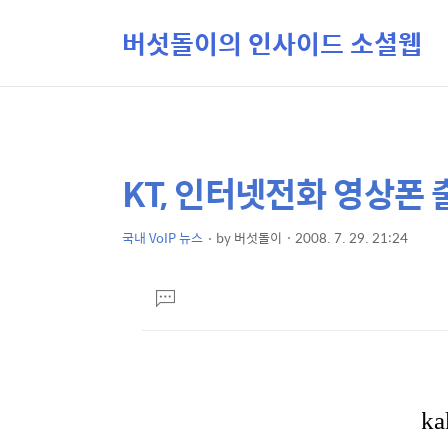
버섯돌이의 인사이드 소셜웹
KT, 인터넷전화 영상폰 
상
본
문
세
제
국내 VoIP 뉴스
by
버섯돌이
2008. 7. 29. 21:24
컨
본
목
텐
문
댓
츠
글
달
기