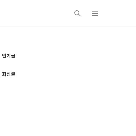
검
메
색
뉴
추
인기글
가
정
최신글
보