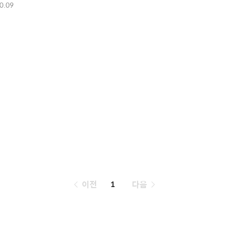
0.09
페
이전
1
다음
이
징