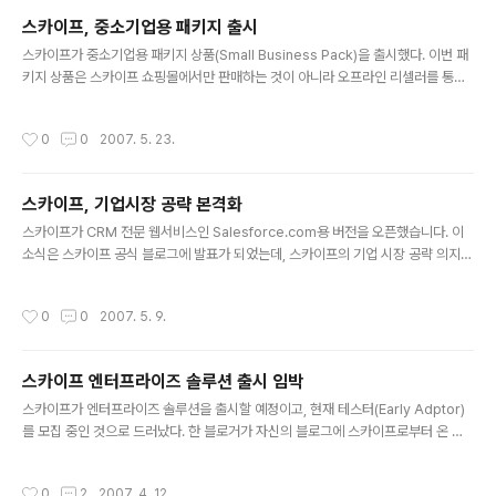
한 환경에서 서비스를 이용할 수 있게 되었다는 뜻이다. 이번 업그레이드로 개선되거
스카이프, 중소기업용 패키지 출시
나 추가된 기능을 살펴보면 다음과 같다. 이메일을 통한 손쉬운 초대 기능 이전에 기
글 내용
업용 스카이프를 이용하기 위해서는 기업에 속..
스카이프가 중소기업용 패키지 상품(Small Business Pack)을 출시했다. 이번 패
키지 상품은 스카이프 쇼핑몰에서만 판매하는 것이 아니라 오프라인 리셀러를 통해
서도 판매하게 된다고 하는데, 기업용 상품을 리셀러에게 판매하는 것은 스카이프 내
에서 처음 시도되는 것으로 보인다. 스카이프가 기업 VoIP 시장을 적극적으로 공략
작성시간
0
0
2007. 5. 23.
하고자 하는 또 다른 의미있는 시도로 봐야 할 것 같다. 상품 구성을 살펴보면 다음과
같은데.. SkypeIn은 공식적으로 포함되어 있지 않다. Skype for Windows (bus
iness version). €50 of Skype Credit. 10 five-month subscriptions to S
스카이프, 기업시장 공략 본격화
kype Pro (worth €100) . Tips and tricks f..
글 내용
스카이프가 CRM 전문 웹서비스인 Salesforce.com용 버전을 오픈했습니다. 이
소식은 스카이프 공식 블로그에 발표가 되었는데, 스카이프의 기업 시장 공략 의지가
대단한 것 같습니다. Salesforce.com은 기업용 CRM 서비스를 ASP 형태로 제공
하는 사이트인데, 현재 30,000명의 기업고객과 그에 속한 60만명의 가입자를 보유
작성시간
0
0
2007. 5. 9.
하고 있으며 14개국 언어를 지원하고 있습니다. 이번에 스카이프에서 제공하는 솔루
션은 "Skype CTI Connector 2.0"으로 다음과 같은 기능을 제공합니다. Skype
-to-Skype and Skype-to-SkypeOut voice calls; the latter optionally u
스카이프 엔터프라이즈 솔루션 출시 임박
sing Skype Unlimited Calling within No..
글 내용
스카이프가 엔터프라이즈 솔루션을 출시할 예정이고, 현재 테스터(Early Adptor)
를 모집 중인 것으로 드러났다. 한 블로거가 자신의 블로그에 스카이프로부터 온 메
일 내용을 공개하면서 이 소식이 전해졌는데, 이해를 돕기 위해서 해당 메일 내용을
퍼왔다. "------- Forwarded message ------- From:
작성시간
0
2
2007. 4. 12.