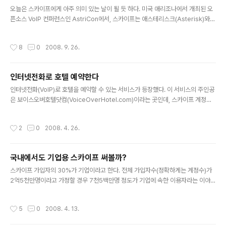
글 내용
이프 기기나 서비스를 소개하는 광고 영역이 조금씩 늘어나고 있..
오늘은 스카이프에게 아주 의미 있는 날이 될 듯 하다. 미국 애리조나에서 개최된 오
픈소스 VoIP 컨퍼런스인 AstriCon에서, 스카이프는 애스테리스크(Asterisk)와
연동할 수 있는 Skype for Asterisk의 베타 버전을 발표했다. 원래 애스테리스크
(Asterisk)는 전화기 버튼에 있는 별표(*)를 말하는 것인데, Digium에서 개발한 사
작성시간
8
0
2008. 9. 26.
설교환기(PBX: Private branch Exchange) 오픈소스이다. 수 많은 개발자들이
프로그램 개발에 참여해서 공헌하고 있으며 VoIP의 표준인 SIP, MGCP, H.323 등
도 지원한다. 우리가 회사에서 흔히 쓰는 키폰이나 PBX가 일반전화망만 지원한다면
인터넷전화로 호텔 예약한다
애스테리스크를 채택한 IP-PBX는 인터넷전화(VoIP)를 이용할 수 있는 것이다...
글 내용
인터넷전화(VoIP)로 호텔을 예약할 수 있는 서비스가 등장했다. 이 서비스의 주인공
은 보이스오버호텔닷컴(VoiceOverHotel.com)이라는 곳인데, 스카이프 계정을
가진 전세계 호텔을 검색할 수 있고 스카이프 통화 및 채팅을 통해 예약할 수 있는 서
비스를 제공한다. 호텔이 스카이프 계정을 신청해서 보유하고 있다는 이야기인데, 이
작성시간
2
0
2008. 4. 26.
서비스에서는 Skype Friendly Hotel이라고 명명하고 있다. 혹시 새로 들어선 이
명박 정부가 이 서비스와 관련 있는 것은 아닌지..Business Friendly..^^ 실제 체
류 일정을 입력하고 검색을 해 보면 요금 및 호텔 정보 등의 상세 정보와 아울러 스카
국내에서도 기업용 스카이프 써볼까?
이프 통화 여부를 알 수 있다. 또한 호텔의 위치를 구글 지도를 통해 확인할 수도 있
글 내용
다. 스카이프 네임..
스카이프 가입자의 30%가 기업이라고 한다. 전체 가입자수(정확하게는 계정수)가
2억5천만명이라고 가정할 경우 7천5백만명 정도가 기업에 속한 이용자라는 이야기
인데, 그 숫자만으로도 대단한 듯 하다. 스카이프에서는 기업용 유저를 위해서 Skyp
e for Business라는 별개의 상품군을 개발해서 운영하고 있는데, 기업용 서비스의
작성시간
5
0
2008. 4. 13.
가장 핵심은 기업용 관리자 화면(Business Control Panel)인데 이번에 많은 부분
에서 업그레이드가 되었다. 기업에서 스카이프를 이용하는 입장에서 보면 보다 편리