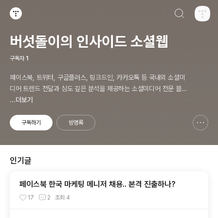
검색하기
티스토리
버섯돌이의 인사이드 소셜웹
구독자
1
페이스북, 트위터, 구글플러스, 링크드인, 카카오톡 등 국내외 소셜미
디어 트렌드 전달과 심도 깊은 분석을 제공하는 소셜미디어 전문 블로
그입니다. 오프라인에서 진행하고 있는 소셜미디어 강의 내용도 함께
...더보기
공유합니다.
구독하기
방명록
신고하기 레이어
열기
인기글
페이스북 한국 마케팅 메니저 채용.. 본격 진출하나?
17
2
조회
4