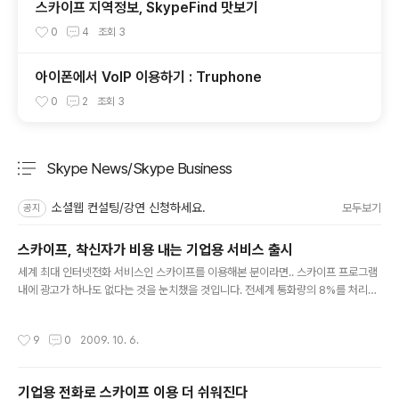
스카이프 지역정보, SkypeFind 맛보기
0
4
조회
3
아이폰에서 VoIP 이용하기 : Truphone
0
2
조회
3
Skype News/Skype Business
분류 전체보기
주요 글 목록
소셜웹 컨설팅/강연 신청하세요.
모두보기
공지
스카이프, 착신자가 비용 내는 기업용 서비스 출시
글 내용
세계 최대 인터넷전화 서비스인 스카이프를 이용해본 분이라면.. 스카이프 프로그램
내에 광고가 하나도 없다는 것을 눈치챘을 것입니다. 전세계 통화량의 8%를 처리하
고 있는 스카이프이지만.. 스카이프 가입자간 통화량이 255억분에 이르는 반면 매
출으로 직결되는 일반전화로의 통화는 30억분에 그치고 있습니다. 그만큼 무료통화
작성시간
9
0
2009. 10. 6.
가 많다는 이야기인데..스카이프 서비스를 공짜로 이용하는 사람들에게 광고를 노출
해서 수익을 올릴 수도 있지만.. 관계자(?)의 말에 따르면 광고는 게재하지 않는 것이
스카이프의 내부 원칙이라고 합니다. 이런 원칙도 조금씩 흔들리고 있는데.. 최근 스
기업용 전화로 스카이프 이용 더 쉬워진다
카이프 프로그램을 보면 아래 그림에서 보는 것처럼 외부 업체의 광고가 아닌.. 스카