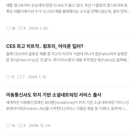
글 내용
봤는데.. 옴니아(국내에서 출시..
애플 앱스토어의 상승세에 점점 더 속도가 붙고 있다. 작년 11월말에 앱스토어에 등
록된 어플리케이션 수가 10,000개를 돌파했다는 소식을 전해드렸는데, 얼마 전에
는 어플리케이션 수가 15,000개를 돌파하고 누적 다운로드 횟수가 5억회를 넘었다
는 소식이 들려온다. 최근 국내에서도 아이폰용 어플리케이션을 개발하는 개발자(회
작성시간
18
9
2009. 1. 29.
사)가 많아지고 있는 듯 한데, 네오위즈에서 아이폰용 세이캐스트 어플리케이션을 공
식 출시했다. 세이캐스트는 인터넷을 통해 누구나 음악 방송을 할 수 있는 서비스인
데.. 이제는 PC뿐만 아니라 아이폰(아이팟터치)에서도 편리하게 들을 수 있게 된 것
CES 최고 히트작.. 팜프리, 아이폰 킬러?
이다. 평소 인터넷 음악 방송을 즐겨 듣는 편은 아니지만.. 아이팟터치로 직접 다운받
글 내용
아 설치해 봤는데, 아래 그림과 같이 유저 인터페이스가 아주..
올해 CES에서 발표된 제품 중 최고의 히트작 가운데 하나가 팜(Palm)에서 발표한
팜 프리(Palm Pre)인 것 같다. 과거 PDA폰의 대표 주자였던 팜(Palm)은 블랙베리
와 아이폰에 밀려 변방으로 밀려난 느낌이었는데, 이번에 발표한 팜 프리가 사람들의
이목을 집중시키며.. 재기의 발판을 마련할 수 있을 것으로 판단된다. 팜 프리는 미국
작성시간
11
7
2009. 1. 12.
이동통신사인 스프린트(Sprint)를 통해 독점 판매될 모양인데.. 이미 AT&T는 아이
폰, T-Mobile은 구글 안드로이드를 채택한 G1을 독점 판매하고 있다. 이통사가 선
택한 전략적 단말의 인기가 이통사 전체 매출에 영향을 주는 상황이라.. 팜프리의 인
이동통신사도 위치 기반 소셜네트워킹 서비스 출시
기는 스프린트의 회생을 의미할 수도 있을 듯 하다. 일단 사람들의 반응이 아주 뜨겁
글 내용
다. 가장 눈길을 끄는 것..
세계적인 이동통신업체인 보다폰(Vodafone)이 위치 기반 소셜 네트워킹 서비스인
포켓라이프(Pocket Life)를 시작한다.(서비스 이름은 정말 잘 지었다. 호주머니에
있는 휴대폰을 기반으로 한 네트워킹이라는 냄새가 팍팍 난다) 지난 번에 휴대폰 단
말 제조업체에서 인터넷 서비스업체로 변신을 꿈꾸고 있는 노키아가 위치 기반 마이
작성시간
14
5
2008. 12. 24.
크로블로깅 서비스인 노키아 프렌드뷰(Friend View)를 시작했다는 소식을 전해 드
렸는데, 트위터를 비롯한 몇몇 업체의 성공에 자극받아 휴대폰 제조회사나 이동통신