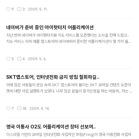
안드로이드마켓, 블랙베리 어플리케이션센터, 노키아의 오비 스토어.. 그리고 국내
작성시간
9
3
2009. 5. 11.
기업인 삼성도 어플리케이션 센터를 연데 이어, 마이크로소프트도 어플리케이션 장
터 대열에 합류하고 치열한 경쟁을 예고하고 있다. 지난 4월 29일에는 마이크로소
프트에서 블로거들과 소통하기 위해 마련한 제2회 마이크로소프트 커넥션 데이가
네이버가 준비 중인 아이팟터치 어플리케이션
열렸는데, 이 날 주제는 윈도우 모바일 6.5에 대한 것이었는데.. 이 자리에서 모바일
글 내용
용 윈도우 마켓플레이스에 대한 이야기가 나왔다. (이에..
지난 번에 네이버가 아이팟터치용 지도 서비스를 오픈했다는 소식을 전해 드렸고..
지도 서비스 외에 애플 앱스토어에 네이버에서 준비한 어플리케이션이 몇 가지 올라
가 있다는 소식을 전했다. 현재 확인한 바에 의하면 지도를 비롯해서 실시간 검색어
와 플립시계가 앱스토어에 올라가 있는 상태인데.. 네이버가 향후 출시할 아이폰(아
작성시간
5
4
2009. 5. 6.
이팟터치)용 어플리케이션을 무엇이 될 것인가에 궁금증이 더해 가고 있다. 다음의
경우 자사 웹페이지를 통해 아이폰용 어플리케이션 출시 소식을 대대적으로 전하는
반면.. 지금까지 네이버는 3개의 어플리케이션을 출시했음에도, 상대적으로 알리는
SKT앱스토어, 인터넷전화 금지 방침 철회하길..
데 인색하다고 해야 할까? 네이버는 또 어떤 아이팟터치용 어플리케이션을 준비하고
글 내용
있는걸까? 우연히 네이버 모바일 페이지에 들어갔다가 향후 출시될 모바일 어..
어제 많은 사람들의 관심 속에 SKT 앱스토어라 불리는 SKT 모바일 컨텐츠 오픈마
켓에 대한 사업 설명회가 있었다. 너무 많은 분들이 참가신청을 하는 바람에.. 저는 대
기자 명단에 올라 결국 참석하지 못했는데, 애플 앱스토어의 성공 때문인지 많은 분
들의 관심 속에 행사가 성대하게 마무리된 모양이다. (참가자 전원에게 SDK 및 튜토
작성시간
7
18
2009. 4. 14.
리얼이 담긴 USB 메모리를 증정했는데.. 여기에 바이러스가 있었다는 좀 황당한 소
식도 전해진다.ㅋㅋ) 이동통신사가 허용한 컨텐츠나 어플리케이션만 이용할 수 있었
던 사업모델이.. 외부에 있는 개인이나 사업자가 자유롭게 컨텐츠나 어플리케이션을
영국 이통사 O2도 어플리케이션 장터 선보여..
올려 판매할 수 있다는 점에서 향후 국내 이동통신 시장의 사업 구조 자체에 근본적
글 내용
인 변화가 있을 것으로 기대된다. 물론 애플 앱스토어의 성..
이스라엘 기반의 모바일 인터넷전화 사업자인 프링(Fring)이 영국 이동전화 사업자