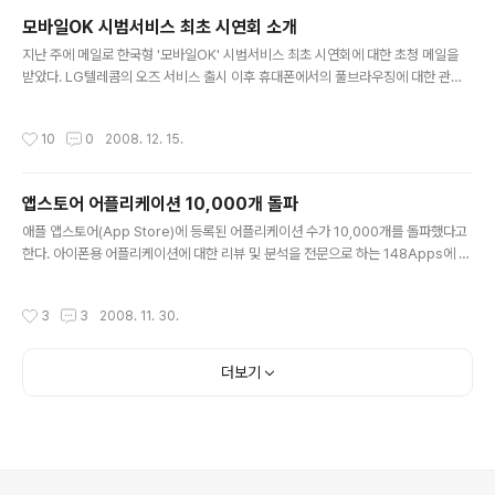
회사가 직접 위치 기반 소셜네트워킹 서비스에 뛰어드는 형국이다. 기본적인 서비스
모바일OK 시범서비스 최초 시연회 소개
는 휴대폰에서 제공하는데.. 현재는 블랙베리를 비롯해서 노키아의 S60 플랫폼을
글 내용
채택한 30여 개의 단말기에서 서비스 이용이 가능하다.서..
지난 주에 메일로 한국형 '모바일OK' 시범서비스 최초 시연회에 대한 초청 메일을
받았다. LG텔레콤의 오즈 서비스 출시 이후 휴대폰에서의 풀브라우징에 대한 관심
이 많아지고 있는데..휴대폰에서 유선의 웹 서비스를 그대로 이용할 수 있는 모바일
웹 표준화 작업의 하나로 국내에서 모바일OK가 추진되고 있는 듯 하다. 전자신문에
작성시간
10
0
2008. 12. 15.
서 보도한 바에 따르면 모바일OK 표준화 작업이 거의 마무리 단계에 접어들었다고
하는데.. 아래와 같이 시연회를 하는 모양이다. 혹시 관심이 있으신 분은 아래를 참고
하셔서.. 참석하시기 바란다. 초대를 받은 사람만 참석 가능한 행사인지 자세히 모르
앱스토어 어플리케이션 10,000개 돌파
겠는데..관심이 있는 지인과 같이 참석해도 된다고 메일에 적혀 있어서 공개한다. 혹
글 내용
시 모르니.. 맨 아래에 있는 연락처로 미리 확인해 보는 것도..
애플 앱스토어(App Store)에 등록된 어플리케이션 수가 10,000개를 돌파했다고
한다. 아이폰용 어플리케이션에 대한 리뷰 및 분석을 전문으로 하는 148Apps에 따
르면 최근 만번째 어플리케이션이 앱스토어에 등록되었다고 밝혔다. 이 서비스 이름
이 148Apps인 이유는 아이폰이나 아이팟터치에 설치할 수 있는 어플리케이션의
작성시간
3
3
2008. 11. 30.
최대수가 148이기 때문이라고 한다. 이런 사실은 처음 알았다.^^ 이 서비스는 10,0
00번째 어플리케이션 등록을 기념한 사이트(http://148apps.com/10000 )을 런
칭했는데..2008년5월에 2개의 어플리케이션이 등록된 것을 시작으로, 2008년 9
더보기
월에 2,912개가 등록되어 가장 많은 수를 기록했고.. 11월에는 2,402개의 어플리
케이션이 등록되었다고 한다...