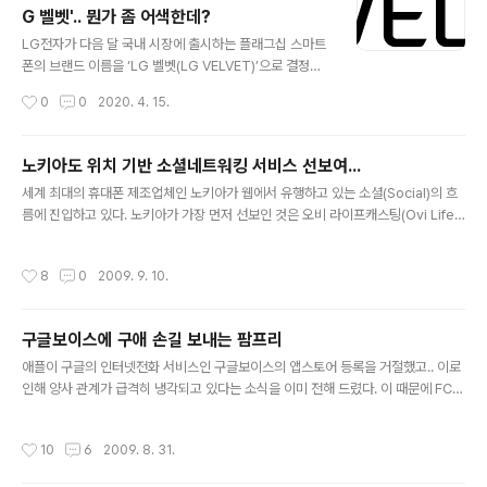
기 위해 기존 은행과 신용카드를 이용한 요금 자동납부 방
G 벨벳'.. 뭔가 좀 어색한데?
법에 핀테크 간편결제를 추가하게 됐다고 설명했다. SK페
글 내용
이의 선불 충전 서비스 SK Pay Money(SK페이 머니)를
LG전자가 다음 달 국내 시장에 출시하는 플래그십 스마트
자동납부 결제 수단으로 이용하려면 스마트폰에 SK페이
폰의 브랜드 이름을 ‘LG 벨벳(LG VELVET)’으로 결정했
앱(App)을 설치하고 서비스에 가입한 후 앱에서 자동납부
다. LG전자는 부드럽고 유연하고 매끄러운 특징과 손에 쥐
작성시간
0
0
2020. 4. 15.
를 신청하면 간편하게 이용할 수 있다. 또한 간편결제서비
었을 때 느낄 수 있는 편안함과 개성을 표현하기 위해 벨벳
스 앱에서 직접 신청하는 방식 이외..
을 선택했다. 벨벳에서 연상되는 고급스러운 이미지처럼
신제품의 세련된 디자인이 고객들에게 직관적으로 전달될
노키아도 위치 기반 소셜네트워킹 서비스 선보여...
것으로 기대하고 있다. 향후 LG전자는 기존 ‘G시리즈’, ‘V
글 내용
세계 최대의 휴대폰 제조업체인 노키아가 웹에서 유행하고 있는 소셜(Social)의 흐
시리즈’ 대신 플래그십 제품마다 소비자의 요구와 시장 트
름에 진입하고 있다. 노키아가 가장 먼저 선보인 것은 오비 라이프캐스팅(Ovi Lifec
렌드를 시의성 있게 반영하고 제품의 특성을 직관적으로
asting)이라는 서비스인데.. 노키아 휴대폰에서 페이스북에 글을 올리는 서비스이
보여줄 수 있는 별도의 브랜드를 적용할 계획이다. 이는 대
다. 이 서비스가 이렇게 주목을 끄는 이유는 바로 휴대폰에서 제공하는 위치 정보를
다수의 스마트폰 업체들이 적용하고 있는 ‘알파벳+숫자’로
작성시간
8
0
2009. 9. 10.
페이스북으로 보내 준다는 점이다. 즉, 노키아 휴대폰 이용자가 글을 올리면.. 위치 정
획일적으로 사양 개선과 출시 시기만을 보여주는 기존 스
보와 함께 페이스북에 저장된다는 것이다. 물론 노키아 휴대폰의 오비 라이프캐스팅
마트폰 네이밍 체계에서 벗어나, ..
을 통해 친구의 글을 확인할 수도 있고.. 그 글에 댓글을 달 수도 있다. 전에 노키아는
구글보이스에 구애 손길 보내는 팜프리
자체 개발한 위치 기반 마이크로블로그 서비스인 노키아 프렌드 뷰(Nokia Friend
글 내용
View)를 선보인 적이 있는데....
애플이 구글의 인터넷전화 서비스인 구글보이스의 앱스토어 등록을 거절했고.. 이로
인해 양사 관계가 급격히 냉각되고 있다는 소식을 이미 전해 드렸다. 이 때문에 FCC
가 구글, 애플, AT&T에 대한 조사에 착수했다는 소식도 들려오는 가운데, 애플 아이
폰의 대항마로 각광을 받고 있는 팜프리에서 구글보이스에 대한 구애 작전을 펼쳐 화
작성시간
10
6
2009. 8. 31.
제가 되고 있다. 현재 구글보이스는 미국에만 제한된 베타 서비스를 제공 중인데, 테
크크런치를 비롯한 해외 블로그에서는 기존 이동전화 서비스를 대체할 수도 있는 장