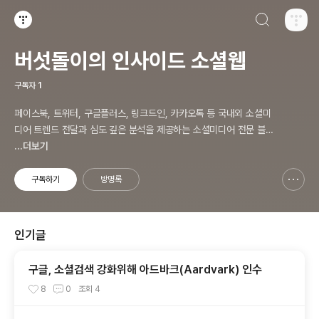
검색하기
티스토리
버섯돌이의 인사이드 소셜웹
구독자
1
페이스북, 트위터, 구글플러스, 링크드인, 카카오톡 등 국내외 소셜미
디어 트렌드 전달과 심도 깊은 분석을 제공하는 소셜미디어 전문 블로
그입니다. 오프라인에서 진행하고 있는 소셜미디어 강의 내용도 함께
...더보기
공유합니다.
구독하기
방명록
신고하기 레이어
열기
인기글
구글, 소셜검색 강화위해 아드바크(Aardvark) 인수
8
0
조회
4