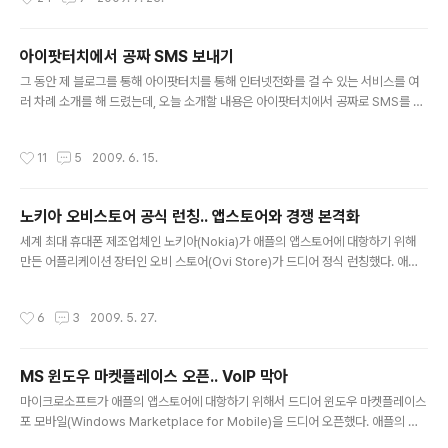
와 카메라를 장착하게 될 것이라는 소문이다. 더 중요한 사실은 스카이프가 기본적으
로 장착되어 나올 것이라는 것인데.. 굳이 아이폰을 구매하지 않고 아이팟터치로 음
성통화까지 해결할 수 있을 전망이다. 스카이프는 이미 아이폰용 1.1 버전까지 출시
아이팟터치에서 공짜 SMS 보내기
한 상태로.. 총 17개 언어(한국어 포함)를 지원하고 음성전화 외에 SMS와 보이스메
글 내용
일 기능까지 추가되었다. 옥션스카이프 블로그에 따르면 지난..
그 동안 제 블로그를 통해 아이팟터치를 통해 인터넷전화를 걸 수 있는 서비스를 여
러 차례 소개를 해 드렸는데, 오늘 소개할 내용은 아이팟터치에서 공짜로 SMS를 보
낼 수 있는 방법이다. 그 동안 계속 해외 서비스 사례를 소개해서 안타까운 맘이 적잖
았는데.. 오늘은 국내 친구 휴대폰에 공짜로 SMS를 보낼 수 있는 방법이니 기대하시
작성시간
11
5
2009. 6. 15.
길.. 일단 아이팟터치에 접속한 다음 앱스토어에 들어가서 SMS를 검색해 보시기 바
란다. 그러면 아래와 같이 여러 SMS관련 어플이 검색되는데.. OKLab에서 만든 S
MS를 선택하면 된다. 보시다시피 무료 프로그램이고 SK컴즈의 네이트온 무료 문자
노키아 오비스토어 공식 런칭.. 앱스토어와 경쟁 본격화
를 사용한다고 한다. SK텔레콤 가입자에게만 무료 100건이 주어지는지.. 다른 이통
글 내용
사 가입자에게도 주어지는지 잘 모르겠다. 여튼 제..
세계 최대 휴대폰 제조업체인 노키아(Nokia)가 애플의 앱스토어에 대항하기 위해
만든 어플리케이션 장터인 오비 스토어(Ovi Store)가 드디어 정식 런칭했다. 애플
의 아이폰+아이튠즈 앱스토어 조합의 위력은 거의 모든 휴대폰 제조업체가 어플리
케이션 장터 사업에 뛰어들게 하고 있다. 구글의 안드로이드 마켓이 그 뒤를 이었고..
작성시간
6
3
2009. 5. 27.
블랙베리의 어플리케이션센터, 삼성의 어플리케이션 장터, 가장 최근에는 마이크로
소프트도 모바일용 윈도우 마켓플레이스를 열었다. 어플리케이션 장터에 대한 관심
은 휴대폰 제조업체뿐만 아니라 이동전화 서비스 업체로까지 확산되고 있는 추세이
MS 윈도우 마켓플레이스 오픈.. VoIP 막아
다. 영국의 이통사인 O2와 국내 SKT도 이 사업에 뛰어들었다. 노키아의 경우 세계
글 내용
1위의 휴대폰 제조업체일뿐 아니라.. 스마트폰 시장에서도 부동의 ..
마이크로소프트가 애플의 앱스토어에 대항하기 위해서 드디어 윈도우 마켓플레이스
포 모바일(Windows Marketplace for Mobile)을 드디어 오픈했다. 애플의 앱
스토어가 최근에 10억 다운로드를 기록하는 등 선풍적인 인기를 끌고 있고.. 구글의