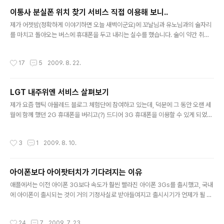
미빛 희망을 쏟아내고 있는 상태이다. 구글보이스는 원넘버 서비스로 자신의 집전화/
이통사 분실폰 위치 찾기 서비스 직접 이용해 보니..
이동전화/사무실 전화 등을 대표하는 하나의 구글보이스 번호를 통해 전화를 받을 수
글 내용
있는 서비스이다. 이 외에도 보이스메일을 문자로 변환해 주..
제가 어젯밤(정확하게 이야기하면 오늘 새벽이군요)에 꼬날님과 유노님과의 술자리
를 마치고 돌아오는 버스에 휴대폰을 두고 내리는 실수를 했습니다. 술이 약간 취한
상태에서 졸다가.. 내려야할 정류장에서 너무 허둥된 탓이겠죠. 버스에서 내린 후 바
지 주머니에 손을 넣어보니.. 휴대폰이 있던 자리가 너무 허전해서 모든 주머니를 뒤
작성시간
17
5
2009. 8. 22.
져봤지만 헛수고였습니다. 돌아오는 버스 안에서 에그와 아이팟터치를 통해 트위터
를 확인하다가.. 에그 밧데리가 나가버리는 바람에 휴대폰으로 인터넷 서핑을 시도하
다가 졸아서 발생한 일이었습니다. 버스에서 내리자마자 휴대폰을 두고 내린 사실을
LGT 내주위엔 서비스 살펴보기
알아버렸는데.. '버스는 떠나갔다'라는 말을 실감할 수 있는 순간이었네요. 집에 들어
글 내용
오자 마자 분실한 휴대폰으로 수 차례 전화를 시도했지만.. 받지를 ..
제가 요즘 햅틱 아몰레드 블로그 체험단에 참여하고 있는데, 덕분에 그 동안 오랜 세
월에 함께 했던 2G 휴대폰을 버리고(?) 드디어 3G 휴대폰을 이용할 수 있게 되었습
니다. 제가 LG텔레콤에 가입되어 있기 때문에.. 3G 휴대폰으로 바꾸자마자(물론 기
존 017번호를 버리고 010번호로 갈아탔습니다) 오즈에 가입하고, 출퇴근 시간이나
작성시간
3
1
2009. 8. 10.
이동 중에 틈틈히 인터넷 서비스를 이용하고 있는 중입니다. (내주위엔의 경우 데이
터 통화료가 발생하는 서비스이니.. 이용하시기 전에 반드시 오즈 요금제에 가입하시
기 바랍니다. 저는 6000원을 내면 한달 간 1G를 이용할 수 있는 요금제에 가입한
아이폰보다 아이팟터치가 기다려지는 이유
상태입니다.) LG텔레콤과 다음이 공동으로 제공하는 '내주위엔' 서비스를 아시나
글 내용
요? LGT에서 위치 정보를 제공하고 다음에서 지역..
애플에서는 이전 아이폰 3G보다 속도가 훨씬 빨라진 아이폰 3Gs를 출시했고, 국내
에 아이폰이 출시되는 것이 거의 기정사실로 받아들여지고 출시시기가 언제가 될 것
인가에 대한 소문이 무성한 상태이다. 이런 가운데 아이팟터치의 새 버전이 곧 출시
될 것이라는 소문이 나돌고 있는데.. 3세대(?) 아이팟터치의 가장 큰 특징은 마이크
작성시간
24
7
2009. 7. 23.