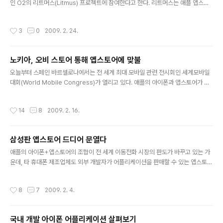
인 O2의 리트머스(Litmus) 프로젝트에 참여한다고 한다. 리트머스는 애플 앱스토
어처럼 외부 개발자가 자신이 개발한 어플을 올려서 판매할 수 있는 어플리케이션 장
터 모델로 보이는데.. 앱스토어와 같이 단말기 제조업체가 아니라 이동통신 사업자가
작성시간
3
0
2009. 2. 24.
직접 나섰다는 점에서 흥미롭다. 국내 SK텔레콤에서도 큰 돈을 들여서 올해 중으로
어플리케이션 장터를 만들겠다는 계획을 발표했는데.. 애플이 일으킨 바람이 모바일
어플리케이션 유통 혁명이 통신사업자를 움직이고 있는 건 분명해 보인다. O2 리트
노키아, 오비 스토어 통해 앱스토어에 맞불
머스 프로젝트에 대해서는 "O2 Litmus is an community project dedicated
글 내용
to finding and nurt..
오늘부터 스페인 바르셀로나에서는 전 세계 최대 모바일 관련 전시회인 세계모바일
대회(World Mobile Congress)가 열리고 있다. 애플의 아이폰과 앱스토어가 전
세계 모바일 비즈니스의 근본 구조를 뒤흔들었는데 이를 견제할 단말기 제조업체 및
서비스 사업자의 대응, 아이폰이 유행시킨 터치스크린 인터페이스를 이을 어떤 유저
작성시간
14
8
2009. 2. 16.
인터페이스가 등장할 것인가에 대한 관심이 집중되는 행사이다. 여러 가지 소식이 전
해져 오고 있는 가운데.. 우리의 이목이 집중될 만한 빅뉴스가 하나 나왔는데, 그 주인
공은 바로 세계 최대의 휴대폰 제조업체인 노키아(Nokia)이다. 노키아는 애플의 앱
삼성판 앱스토어 드디어 문열다
스토어(App Store)에 대응하기 위한 어플리케이션 장터인 오비 스토어(Ovi Stor
글 내용
e) 전략을 발표했다. 노키아는 오비 스토어..
애플의 아이폰+앱스토어의 조합이 전 세계 이동전화 시장의 판도가 바꾸고 있는 가
운데, 타 휴대폰 제조업체도 외부 개발자가 어플리케이션을 판매할 수 있는 앱스토어
와 같은 모델을 속속 도입하고 있다. 국내 업체인 삼성과 LG도 외부에 API를 공개하
고 이런 비즈니스를 준비해 왔는데, 드디어 삼성이 어플리케이션 센터를 열었다. htt
작성시간
8
7
2009. 2. 4.
p://applications.samsungmobile.com 직접 들어가서 살펴봤는데.. 지원하는
단말기가 심비안 S60과 윈도우 모바일에 한정되어 있는 듯 하다. 즉, 우리가 가지고
있는 일반적인 휴대폰에서는 거의 이용할 수가 없는 것 같다. 향후 지원 단말기가 점
국내 개발 아이폰 어플리케이션 살펴보기
점 확대되기를 기다려야 할 듯.. 제가 T*옴니아 마케팅에 참여해서 혹시나 하고 살펴