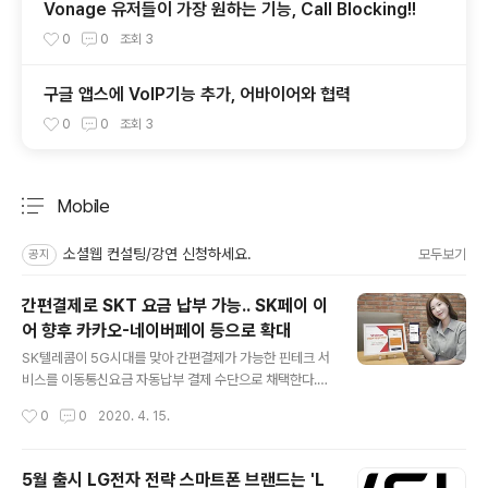
Vonage 유저들이 가장 원하는 기능, Call Blocking!!
0
0
조회
3
구글 앱스에 VoIP기능 추가, 어바이어와 협력
0
0
조회
3
Mobile
분류 전체보기
주요 글 목록
소셜웹 컨설팅/강연 신청하세요.
모두보기
공지
간편결제로 SKT 요금 납부 가능.. SK페이 이
어 향후 카카오-네이버페이 등으로 확대
글 내용
SK텔레콤이 5G시대를 맞아 간편결제가 가능한 핀테크 서
비스를 이동통신요금 자동납부 결제 수단으로 채택한다.
오는 28일부터 11번가의 간편결제서비스 SK Pay(SK페
작성시간
0
0
2020. 4. 15.
이)로 요금을 자동납부할 수 있도록 결제 수단을 확대한다.
최근 핀테크 서비스를 활용한 간편결제 이용자가 크게 증
가함에 따라 SK텔레콤은 고객의 요금 납부 편의성을 높이
5월 출시 LG전자 전략 스마트폰 브랜드는 'L