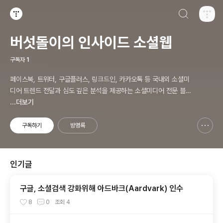
검색하기
티스토리
버섯돌이의 인사이드 소셜웹
구독자
1
페이스북, 트위터, 구글플러스, 링크드인, 카카오톡 등 국내외 소셜미
디어 트렌드 전달과 심도 깊은 분석을 제공하는 소셜미디어 전문 블로
그입니다. 오프라인에서 진행하고 있는 소셜미디어 강의 내용도 함께
...더보기
공유합니다.
구독하기
방명록
신고하기 레이어
열기
인기글
구글, 소셜검색 강화위해 아드바크(Aardvark) 인수
8
0
조회
4