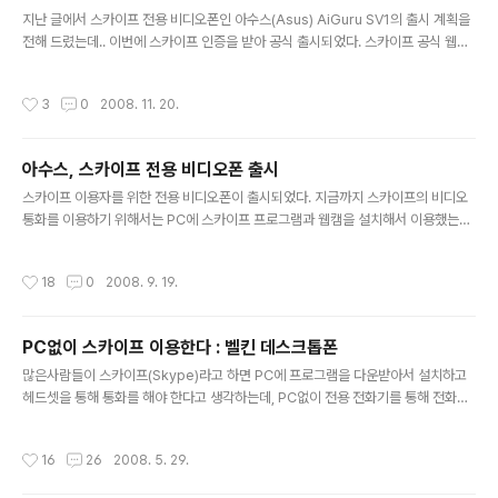
글 내용
기기 또는 엑스트라 인증에 따른 수입이라고 하는데, ..
지난 글에서 스카이프 전용 비디오폰인 아수스(Asus) AiGuru SV1의 출시 계획을
전해 드렸는데.. 이번에 스카이프 인증을 받아 공식 출시되었다. 스카이프 공식 웹페
이지에서 확인할 수 있다. 이 비디오폰은 랜뿐만 아니라 와이파이(WiFi)를 지원하기
때문에 무선 랜 환경이 구축된 곳에서는 스카이프 친구와 장소에 구애받지 않고 영상
작성시간
3
0
2008. 11. 20.
통화가 가능하다. 스피커와 마이크도 내장되어 있고, 스피커폰 기능도 지원되기 때문
에 수화기를 귀에 대지 않고 통화가 가능하다. 화면 크기는 7인치이고 800*480 픽
셀을 지원하고, 카메라 해상도는 640*480을 지원한다. PC에 설치하는 스카이프
아수스, 스카이프 전용 비디오폰 출시
프로그램에도 고화질(640*480)이 지원되기 때문에.. 친구들과 고화질 영상통화를
글 내용
즐길 수가 있다. 웹 브라우저가 내장되..
스카이프 이용자를 위한 전용 비디오폰이 출시되었다. 지금까지 스카이프의 비디오
통화를 이용하기 위해서는 PC에 스카이프 프로그램과 웹캠을 설치해서 이용했는데,
이제 PC가 없어도 화상통화를 할 수 있는 방법이 생긴 셈이다. 이번에 출시된 스카이
프 전용 비디오폰은 아수스(Asus)에서 만든 것으로 스카이프 5주년을 맞은 영국의
작성시간
18
0
2008. 9. 19.
행사장에서 공개되었다. 정식 출시는 9월말이라고 하니 만나려면 좀 더 기다려야 할
듯 하다. 국내에 들어오는 시기는 정확하게 알 수 없다. 비디오폰 모델명은 ASUS Ai
Guru SV1으로 7인치 대화면과 웹캠/스피커/마이크가 내장되어 있다. 인터넷 연결
PC없이 스카이프 이용한다 : 벨킨 데스크톱폰
은 유선 LAN이나 무선 WiFi 모두 가능하며, 자체 배터리도 내장하고 있는 듯 하다.
글 내용
충전하고 나서 30분 대기/20분 통화가 가..
많은사람들이 스카이프(Skype)라고 하면 PC에 프로그램을 다운받아서 설치하고
헤드셋을 통해 통화를 해야 한다고 생각하는데, PC없이 전용 전화기를 통해 전화를
할 수 있는 제품이 나와 있다. 오늘 살펴보고자 하는 것은 벨킨(Belkin)에서 최근 출
시한 데스크톱폰이다. 지난 번에 살펴봤던 아이페보(ipevo)의 프리2(Free2)는 P
작성시간
16
26
2008. 5. 29.
C의 USB 포트에 연결해서 사용하는 것으로 PC 또는 노트북이 있어야 하는데, 벨킨
의 데스크톱폰은 PC 없이 독립적으로 사용할 수 있는 인터넷전화기이다. 벨킨에서