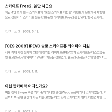
나온 스카이프용 와이파이폰에 대해서는 좀 알려져 있는데, 이번에 출시된 버전은 랜
스카이프 Free2, 쓸만 하군요
선으로 연결해야 하는 것으로.. 결국 랜을 꽂을 수 있는 곳이라 PC 주변을 떠나기는
글 내용
약간 힘들 것으로 보인다. 일단 포장은 나..
지난 4월 초에 한국 스카이프의 "도전!스카이프 체험단" 이벤트에 응모해서 체험단
으로 선정되어 스카이프 전용 USB폰인 아이페보 Free2를 받았다. 한국 스카이프
에서 너무 이벤트에만 신경 쓰는 것 같아서 비판적인 글을 썼지만, 여튼 경품을 받는
다는 것은 즐거운 일이다. 주변 분의 말에 의하면 스카이프 주변 기기 중에 아이페보
작성시간
7
3
2008. 5. 12.
의 Free2가 비용이 저렴하면서도 아주 깨끗한 음질을 자랑한다고 하던데.. 필자가
직접 써 보니 그 평가가 정확한 듯 하다. 경품으로 보내 준 Free2의 모습. 스카이프
30분 무료 통화권(0.5 유로=약600원 상당)도 같이 보내줘서 바로 통화를 할 수 있
[CES 2008] IPEVO 솔로 스카이프폰 와이파이 지원
다. 아이페보 Free2는 USB전화기, 크레들(거치대), 설치CD, 사용설명서(박스에는
글 내용
한국어지원이 명기되어 있지 않은데,..
세계 최대 가전 전시회 CES에 참가한 아이페보(IPEVO)가 스카이프용 데스크탑폰
인 솔로(Solo)에 와이파이(WiFi) 기능을 선보였다. 솔로(Solo)는 PC에 연결하지
않고 스카이프를 이용할 수 있는 하드웨어폰이며, 스카이프가 옥션을 통해 국내 하드
웨어 인터넷폰 시장에 본격 진출(한국 스카이프, 정말 자신있는가?)할 때 전략적으로
작성시간
3
6
2008. 1. 11.
이용하겠다고 발표한 폰이기도 하다. 솔로(Solo)는 PC에 연결하지 않고 인터넷선
을 직접 꽂아서 사용할 수 있기 때문에 PC가 꺼져 있어도 스카이프를 이용할 수 있는
장점이 있다. 여기에 WiFi 기능을 추가함으로써 집 또는 회사에서 선 연결 없이 자유
이런 웹카메라 어떠신가요?
롭게 이동해서 사용할 수 있는 장점이 추가된 셈이다. 2.4인치의 제법 큰 LCD를 장
글 내용
착하고 있고, 스피커폰 기능도 있..
며칠 전에 Skype 주변 기기 중의 하나인 웹캠(Webcam)이 하나 소개되었는데, 지
금까지 봐 왔던 웹캠과 사뭇 다른 모양을 하고 있어 소개하고자 한다. 대만업체인 IP
EVO에서 만든 웹캠인데.. 일단 특징을 살펴보면.. 제품명 : IPEVO P.O.V (POV=P
oint of View) 모토 : The webcam that sees what I see (내가 보는 걸 그대
작성시간
0
0
2007. 9. 6.