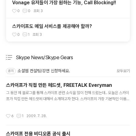
Vonage 유저들이 가장 원하는 기능, Call Blocking!!
0
0
조회
3
스카이프도 메일 서비스를 제공해야 할까?
0
1
조회
3
Skype News/Skype Gears
분류 전체보기
주요 글 목록
소셜웹 컨설팅/강연 신청하세요.
모두보기
공지
스카이프가 직접 만든 헤드셋, FREETALK Everyman
글 내용
그 동안 제 블로그를 통해 스카이프 관련 소식을 많이 전해 드렸는데.. 오늘은 스카이
프가 직접 만든 헤드셋에 대해서 소개하고자 한다. 스카이프의 가장 기본적인 이용방
법은 바로 PC에 스카이프 프로그램을 설치해서 헤드셋을 이용해서 상대방과 통화하
는 것이다. 헤드셋을 싫어하는 분들을 위해서는 PC의 USB포트에 연결해서 쓰는 U
작성시간
6
1
2009. 7. 28.
SB폰이나 PC에 접속할 필요 없는 데스크탑폰, 또는 와이파이폰 등이 나와 있는 상
태이다. 물론 모바일폰에서 이용할 수 있도록 아이폰, 윈도우모바일용(윈도우폰) 등
대부분의 휴대폰에서 스카이프를 이용할 수도 있다. 얼마 전에 발표된 2009년 2분
스카이프 전용 비디오폰 공식 출시
기 스카이프 실적에 따르면.. 전체 매출의 8.4%인 1,400만 달러 정도가 스카이프