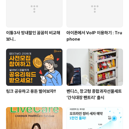
이통3사 망내할인 꼼꼼히 비교해
아이폰에서 VoIP 이용하기 : Tru
보니..
phone
링크 공유하고 용돈 벌어보자!!
벤디스, 창고형 종합과자선물세트
‘간식대장 팬트리’ 출시