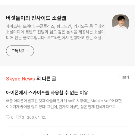
로그 정보
버섯돌이의 인사이드 소셜웹
페이스북, 트위터, 구글플러스, 링크드인, 카카오톡 등 국내외
소셜미디어 트렌드 전달과 심도 깊은 분석을 제공하는 소셜미
디어 전문 블로그입니다. 오프라인에서 진행하고 있는 소셜미
디어 강의 내용도 함께 공유합니다.
구독하기
더보기
Skype News
의 다른 글
아이폰에서 스카이프를 사용할 수 없는 이유
글 내용
애플 아이폰이 발표된 것과 아울러 전세계 VoIP 시장에는 Mobile VoIP에대한
이야기가 끊이질 않고 있다. 그런데, 한가지 이상한 점은 현재 전세계적으로 가
장 많은 1억명 이상의 이용자를 확보하고 있는 Skype가 Mobile용 VoIP를 개
0
3
2007. 1. 12.
발할 계획이 없다는 점이다. 작년 9월 쯤에 Skype CEO인 니클라스는 언론과
으 인터뷰에서 아래와 같은 말을 했다. “When we begun developing the
mobile phone version we didn’t realize the number of technical o