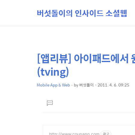
버섯돌이의 인사이드 소셜웹
[앱리뷰] 아이패드에서 원
상
본
문
세
(tving)
제
컨
목
텐
Mobile App & Web
by
버섯돌이
2011. 4. 6. 09:25
본
츠
문
댓
글
달
기
http://www.coupang.com
광고