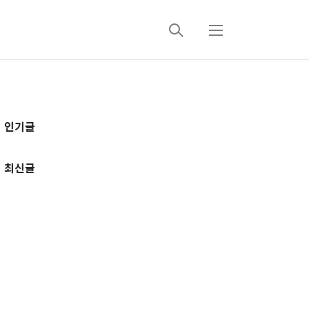
검
메
색
뉴
추
인기글
가
정
최신글
보