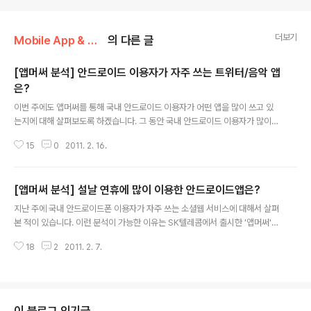
더보기
Mobile App & Web
의 다른 글
[앱머써 분석] 안드로이드 이용자가 자주 쓰는 트위터/음악 앱
은?
글 내용
이번 주에도 앱머써를 통해 국내 안드로이드 이용자가 어떤 앱을 많이 쓰고 있
는지에 대해 살펴보도록 하겠습니다. 그 동안 국내 안드로이드 이용자가 많이
쓰는 소셜웹 서비스와 설날 연휴에 많이 이용한 안드로이드앱에 대해 살펴봤습
15
0
2011. 2. 16.
니다. 일단 얼마나 많은 분들이 앱머써를 이용하는지 살펴볼까요? 현재까지 8
8,000명이 앱머써를 사용하고 있는데, 지난 주의 77,000명에 비해 10,000
명 정도가 더 늘었네요. 지난 번에 말씀드린 바와 같이 더 많은 분들이 앰머써를
[앱머써 분석] 설날 연휴에 많이 이용한 안드로이드앱은?
이용할수록 국내 이용자가 어떤 안드로이드앱을 많이 이용하는지에 대한 신뢰
글 내용
도가 높아집니다. [앱머써 앱 다운로드받기] 지난 주에 많이 이용한 안드로이드
지난 주에 국내 안드로이드폰 이용자가 자주 쓰는 소셜웹 서비스에 대해서 살펴
앱은? 지난 주 이용순위를 살펴보면 상위 100위 안에 든 앱의 순위 변동이 거의
본 적이 있습니다. 이런 분석이 가능한 이유는 SK텔레콤에서 출시한 '앱머써'
없다는 점이 눈에 ..
덕분인데요... 추석연휴가 있었던 지난 주에는 안드로이드 앱 이용 패턴에 어떤
18
2
2011. 2. 7.
변화가 있었을까요? 지난 번에 전해드렸듯이 앱머써를 다운로드받은 이용자가
많을수록 국내 이용자가 많이 다운로드받거나 자주 이용하는 앱이 무엇인지에
대한 정보의 정확성이 높아집니다. 2월5일 기준으로 앱머써 다운로드수를 조회
했는데, 아래에서 보시는 것처럼 77,000명이 넘었습니다. 지난 주에 64,000
명이었으니 한 주 동안 13,000명이 넘는 분이 다운로드를 하셨네요. 하루 평균