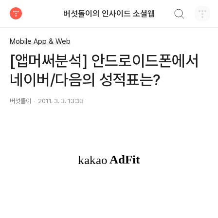
검색하기
버섯돌이의 인사이드 소셜웹
티스토리
Mobile App & Web
[앱머써분석] 안드로이드폰에서
네이버/다음의 성적표는?
버섯돌이
2011. 3. 3. 13:33