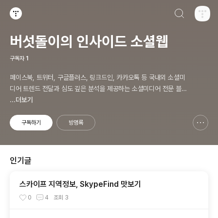
검색하기
티스토리
버섯돌이의 인사이드 소셜웹
구독자
1
페이스북, 트위터, 구글플러스, 링크드인, 카카오톡 등 국내외 소셜미
디어 트렌드 전달과 심도 깊은 분석을 제공하는 소셜미디어 전문 블로
그입니다. 오프라인에서 진행하고 있는 소셜미디어 강의 내용도 함께
...더보기
공유합니다.
구독하기
방명록
신고하기 레이어
열기
인기글
스카이프 지역정보, SkypeFind 맛보기
0
4
조회
3