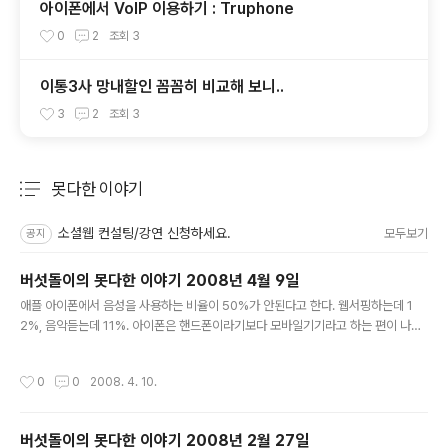
아이폰에서 VoIP 이용하기 : Truphone
0
2
조회
3
이통3사 망내할인 꼼꼼히 비교해 보니..
3
2
조회
3
못다한 이야기
분류 전체보기
주요 글 목록
소셜웹 컨설팅/강연 신청하세요.
모두보기
공지
버섯돌이의 못다한 이야기 2008년 4월 9일
글 내용
애플 아이폰에서 음성을 사용하는 비율이 50%가 안된다고 한다. 웹서핑하는데 1
2%, 음악듣는데 11%. 아이폰은 핸드폰이라기보다 모바일기기라고 하는 편이 나을
듯.. 이런 면에서 LGT의 오즈 전략이 더 먹힐 수도 있을 것 같은데.. (아이폰 오즈 lg
t) 2008-04-07 14:35:24 Mobile VoIP에 대해서 관심이 있으신 분은 Mobile
작성시간
0
0
2008. 4. 10.
VoIPReview을 참고하시길..블로그 형식으로 운영되는데, 현재 제공하는 서비스와
이용자들의 평가를 볼 수 있다. 오픈한지 얼마되지 않아서 아직은 관련 평가가 많지
않다는 점은 참고하시길.. (mobilevoip voip 인터넷전화 리뷰) 2008-04-07 1
버섯돌이의 못다한 이야기 2008년 2월 27일
4:45:05 스프링노트를 통해 글을 작성하면 블로그에 포스팅할 수 있는데, 이 글을