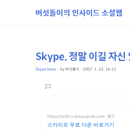
버섯돌이의 인사이드 소셜웹
Skype, 정말 이길 자신
상
본
문
세
제
Skype News
by
버섯돌이
2007. 1. 23. 16:13
컨
본
목
텐
문
댓
츠
글
달
기
https://onfit.n.wooyupost.com
광고
스카이프 무료 다운 바로가기