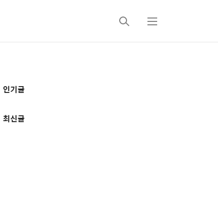
검
메
색
뉴
추
인기글
가
정
최신글
보