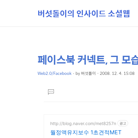
버섯돌이의 인사이드 소셜웹
페이스북 커넥트, 그 모
상
본
문
세
제
Web2.0/Facebook
by
버섯돌이
2008. 12. 4. 15:08
컨
본
목
텐
문
댓
츠
글
달
기
http://blog.naver.com/met8257n
광고
월정액유지보수 1초견적MET