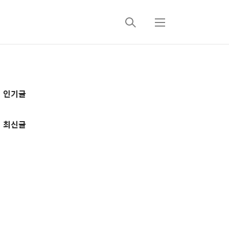
검
메
색
뉴
추
인기글
가
정
최신글
보