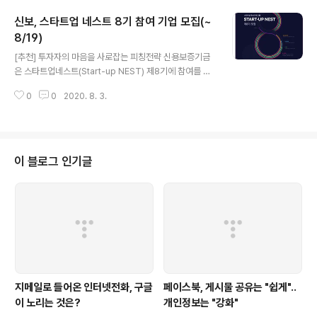
적으로 입주할 계획이다. 프론트원의 운영 전반은 스타트
신보, 스타트업 네스트 8기 참여 기업 모집(~
업 육성, 발굴에 강점을 보인 디캠프가 맡았다. 디캠프는 2
013년 설립 후 지난 7년간 7,542억원을 조성해 직간접
8/19)
글 내용
투자를 이어가고 있다. 2015년 이후 55개사에 직접 투자
[추천] 투자자의 마음을 사로잡는 피칭전략 신용보증기금
했고, 이후 이들은 누적 1,195억원에 달하는 후속투자를 끌
은 스타트업네스트(Start-up NEST) 제8기에 참여를 희
어냈다. 성장사다리펀드, 은행권일자리펀드, 핀테크혁신펀
망하는 혁신 스타트업과 예비창업자를 오는19일까지 모집
드 등 총 22개 간접 펀드를 출자·조성해 배달의민족, 당근
0
0
2020. 8. 3.
한다고 밝혔다. 스타트업 네스트는 유망스타트업을 선발하
마켓, 야놀자..
여 “액셀러레이팅→금융지원→성장지원”의 단계적 지원
을 제공하는 스타트업 육성 플랫폼으로, 보증·투자 등 금융
지원과 액셀러레이팅·해외진출·기술자문 등 비금융 서비스
를 제공한다. 신보는 제7기까지 총 560개의 유망 스타트
이 블로그 인기글
업을 발굴해 신용보증 1,538억원, 직접투자 119억원을 지
원했고, 민간 벤처캐피탈과 연계해 788억원의 후속 투자
를 이끌어냈다. 이번 8기의 신청자격은 4차 산업혁명 관련
혁신성장 분야를 영위하는 3년 이내 창업기업(예비창업자
포함)으로, 25개 내외의 비수도권 기업..
지메일로 들어온 인터넷전화, 구글
페이스북, 게시물 공유는 "쉽게"..
이 노리는 것은?
개인정보는 "강화"