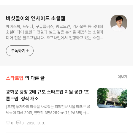
로그 정보
버섯돌이의 인사이드 소셜웹
페이스북, 트위터, 구글플러스, 링크드인, 카카오톡 등 국내외
소셜미디어 트렌드 전달과 심도 깊은 분석을 제공하는 소셜미
디어 전문 블로그입니다. 오프라인에서 진행하고 있는 소셜미
디어 강의 내용도 함께 공유합니다.
구독하기
더보기
스타트업
의 다른 글
광화문 광장 2배 규모 스타트업 지원 공간 ‘프
론트원’ 정식 개소
글 내용
[추천] 투자자의 마음을 사로잡는 피칭전략 서울 마포구 공
덕동에 지상 20층, 연면적 3만6259㎡(1만968평) 규모
의 스타트업 지원 공간, 프론트원이 30일 개소했다. 광화
0
0
2020. 8. 3.
문 광장(1만8840㎡)의 2배 규모인 이 곳에, 올해 말까지
엄격한 심사를 통과한 100여개의 젊은 스타트업들이 순차