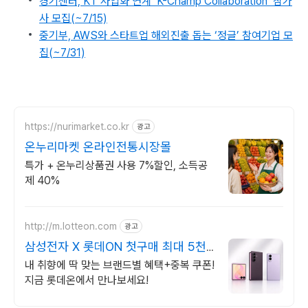
경기센터, KT 사업화 연계 ‘K-Champ Collaboration’ 참가
사 모집(~7/15)
중기부, AWS와 스타트업 해외진출 돕는 ‘정글’ 참여기업 모
집(~7/31)
https://nurimarket.co.kr
광고
온누리마켓 온라인전통시장몰
특가 + 온누리상품권 사용 7%할인, 소득공
제 40%
http://m.lotteon.com
광고
삼성전자 X 롯데ON 첫구매 최대 5천
원 혜택!
내 취향에 딱 맞는 브랜드별 혜택+중복 쿠폰!
지금 롯데온에서 만나보세요!