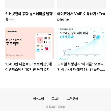
인터넷전화 동향 뉴스레터를 발행
아이폰에서 VoIP 이용하기 : Tru
합니다
phone
1,500만 다운로드 ‘포토위젯’, 에
모바일 차량관리 ‘마이클’, 오프라
이벤처스에서 10억원 투자유치
인 정비•세차 예약 1만 건 돌파..
“차 데이터가 앱에 자동 입력”
의안내
티스토리
로그인
고객센터
© Daum Corp.