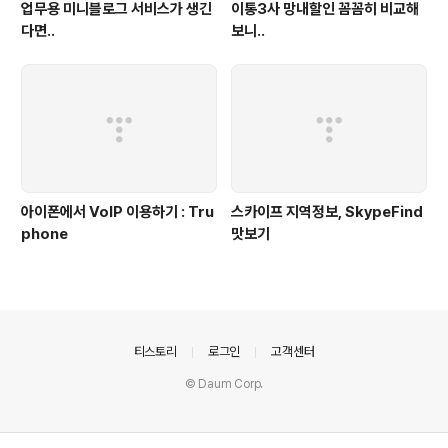
업무용 미니블로그 서비스가 생긴
이통3사 망내할인 꼼꼼히 비교해
다면..
보니..
아이폰에서 VoIP 이용하기 : Tru
스카이프 지역정보, SkypeFind
phone
맛보기
의안내
티스토리
로그인
고객센터
© Daum Corp.