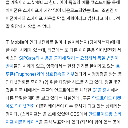
을 계획이라고 밝혔다고 한다. 이미 독일의 애플 앱스토어를 통해
아이폰용 스카이프가 가장 많이 다운로드되었는데도.. 조만간 아
이폰에서의 스카이프 사용을 막을 계획이라고 밝혔다고 하니.. 정
말 황당하지 않을 수 없다.
T-Mobile이 인터넷전화를 얼마나 싫어하는지(경계하는지)에 대
한 여러 사례가 있는데, 최근에는 또 다른 아이폰용 인터넷전화 서
비스인
SIPGate의 사용을 금지해 달라는 요청해서 독일 법원이
받아
들인 사례가 있고, 영국에서는 한창 인기를 끌어가고 있는
트
루폰(Truphone)과의 상호접속을 거부
했다가 시정명령을 받는 등
인터넷전화를 죽이기(?) 위한 다양한 시도를 하고 있다. 정말 웃긴
것은 미국 내에서는 구글의 안드로이드를 채택한
G1을 출시
해서
나름 짭잘한 재미를 보고 있다는 사실인데.. 구글
안드로이드 마켓
에도 인터넷전화
어플리케이션이 다수 출시가 되고 있는 상태라는
점이다. (스카이프는 올 초에 있었던 CES에서
안드로이드용 스카
이프 어플리케이션
을 공식 발표한 바 있다)자신이 힘이 있는 곳에