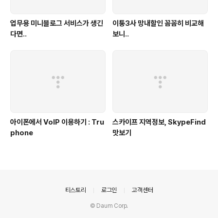
업무용 미니블로그 서비스가 생긴
이통3사 망내할인 꼼꼼히 비교해
다면..
보니..
아이폰에서 VoIP 이용하기 : Tru
스카이프 지역정보, SkypeFind
phone
맛보기
의안내
티스토리
로그인
고객센터
© Daum Corp.