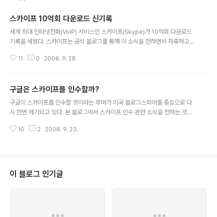
스카이프 10억회 다운로드 신기록
글 내용
세계 최대 인터넷전화(VoIP) 서비스인 스카이프(Skype)가 10억회 다운로드
기록을 세웠다. 스카이프는 공식 블로그를 통해 이 소식을 전하면서 자축하고
있는데.. 정말 대단한 기록이다. 스카이프는 지난 달에 5주년을 맞이했는데.. 2
11
0
2008. 9. 28.
007년 2월에 5억회 다운로드를 기록한 바 있고.. 이번에 19개월만에 다시 5억
회 다운로드를 기록하면서 총 10억회 다운로드라는 대기록을 세우게 되었다.
올해 2월에는 스카이프 회원간 통화량이 천억분을 돌파했다고 발표한 적도 있
구글은 스카이프를 인수할까?
는데.. 정말 사람들이 많이 쓰는 것 같다. 과연 어떤 사업자가 이 기록을 깰 수 있
글 내용
을지.. 지금과 같은 추세라면 자신이 계속 기록을 깨는 것 외에.. 경쟁자가 없을
구글이 스카이프를 인수할 것이라는 루머가 미국 블로그스피어를 중심으로 다
것 같은 분위기다. 요즘 스카이프의 화두는 단연 모바일이다. PC에서 시작한 ..
시 한번 제기되고 있다. 본 블로그에서 스카이프 인수 관련 소식을 전하는 것이,
이번을 포함하면 벌써 4번째이다. 그 동안 인수 주체로 거론된 곳은 구글을 비
10
2
2008. 9. 23.
롯해서 3스카이프폰 서비스를 제공하고 있는 홍콩의 허치슨 그룹 등인데, 이번
에는 인수금액까지 제시되며 좀 더 구체적인 이야기가 나오고 있는 듯 하다. 이
베이는 지난 2005년에 스카이프를 거금 31억 달러(약 3조2천억원)에 인수했
지만, 그 동안 양 서비스 간의 시너지 효과에 대해서 끊임 없이 문제제기를 받아
온 상태이다. 지난 분기 매출이 약 1억4천만달러(약 1,400억원)니까.. 올해 전
이 블로그 인기글
체 매출은 약 6억달러(6,000억원)에 이를 전망이다. 매출 증가율 등을 고려하
면 좋은..