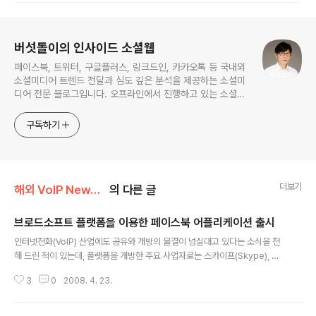
로그 정보
버섯돌이의 인사이드 소셜웹
페이스북, 트위터, 구글플러스, 링크드인, 카카오톡 등 국내외
소셜미디어 트렌드 전달과 심도 깊은 분석을 제공하는 소셜미
디어 전문 블로그입니다. 오프라인에서 진행하고 있는 소셜미
디어 강의 내용도 함께 공유합니다.
구독하기
더보기
해외 VoIP News/Social Communication
의 다른 글
브로드소프트 플랫폼을 이용한 페이스북 어플리케이션 출시
글 내용
인터넷전화(VoIP) 산업에도 공유와 개방의 물결이 넘실대고 있다는 소식을 전
해 드린 적이 있는데, 플랫폼을 개방한 주요 사업자로는 스카이프(Skype), 리
빗(Ribbit), 트링미(TringMe) 등을 들 수 있다. 플랫폼 개방 대열에 합류한 사
3
0
2008. 4. 23.
업자가 또 있는데, 오늘 소개드리려고 하는 곳은 브로드소프트(BroadSoft)이
다. 국내 VoIP산업에 종사하시는 분들에게는 꽤 친숙한 회사인데, 리빗(Ribbit)
에서 API를 공개하고 외부 개발자와의 협력을 강화하는 것에 자극을 받아, 브로