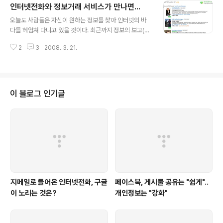
인터넷전화와 정보거래 서비스가 만나면...
드소프트도 API를 공개하고 서드파티 어플리케이션 개발을 장려하고 있다. 브
글 내용
로드소프트의 프로젝트 이름은 BroadSoft Xtended인데, 개발자를 위한 프
오늘도 사람들은 자신이 원하는 정보를 찾아 인터넷의 바
로그램과 개발한 어플리케이션을 올려서 판매도 할 수 있는 마켓..
다를 헤엄쳐 다니고 있을 것이다. 최근까지 정보의 보고(寶
庫)로 가장 각광을 받은 곳은 네이버의 지식 검색이라고 할
2
3
2008. 3. 21.
수 있을 것이다. 네이버가 이렇게 성장하는데 결정적인 역
할을 했다는 점은 부인할 수 없다. 하지만 네이버 지식검색
을 통해 양질의 정보를 얻는 것에 한계도 분명히 존재한다.
깊이 있는 정보를 얻고자 하는 사람에게는 뭔가 2% 부족
한 것이 사실이다. 이런 흐름을 재빠르게 간파해서 전문가
이 블로그 인기글
들(Experts)을 모아서 유료로 정보를 제공하는 서비스도
등장하고 있다. 오늘 소개하는 BitWine이라는 곳이 대표
적인 곳인데, 아래 그림과 같이 VoIP를 검색하면 상담을 해
줄 수 있는 전문가가 노출되며 그 사람의 현재 상태, 상담
요금 및 다른 사람..
지메일로 들어온 인터넷전화, 구글
페이스북, 게시물 공유는 "쉽게"..
이 노리는 것은?
개인정보는 "강화"