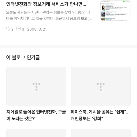
인터넷전화와 정보거래 서비스가 만나면...
드소프트도 API를 공개하고 서드파티 어플리케이션 개발을 장려하고 있다. 브
글 내용
로드소프트의 프로젝트 이름은 BroadSoft Xtended인데, 개발자를 위한 프
오늘도 사람들은 자신이 원하는 정보를 찾아 인터넷의 바
로그램과 개발한 어플리케이션을 올려서 판매도 할 수 있는 마켓..
다를 헤엄쳐 다니고 있을 것이다. 최근까지 정보의 보고(寶
庫)로 가장 각광을 받은 곳은 네이버의 지식 검색이라고 할
2
3
2008. 3. 21.
수 있을 것이다. 네이버가 이렇게 성장하는데 결정적인 역
할을 했다는 점은 부인할 수 없다. 하지만 네이버 지식검색
을 통해 양질의 정보를 얻는 것에 한계도 분명히 존재한다.
깊이 있는 정보를 얻고자 하는 사람에게는 뭔가 2% 부족
한 것이 사실이다. 이런 흐름을 재빠르게 간파해서 전문가
이 블로그 인기글
들(Experts)을 모아서 유료로 정보를 제공하는 서비스도
등장하고 있다. 오늘 소개하는 BitWine이라는 곳이 대표
적인 곳인데, 아래 그림과 같이 VoIP를 검색하면 상담을 해
줄 수 있는 전문가가 노출되며 그 사람의 현재 상태, 상담
요금 및 다른 사람..
지메일로 들어온 인터넷전화, 구글
페이스북, 게시물 공유는 "쉽게"..
이 노리는 것은?
개인정보는 "강화"