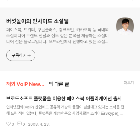
로그 정보
버섯돌이의 인사이드 소셜웹
페이스북, 트위터, 구글플러스, 링크드인, 카카오톡 등 국내외
소셜미디어 트렌드 전달과 심도 깊은 분석을 제공하는 소셜미
디어 전문 블로그입니다. 오프라인에서 진행하고 있는 소셜미
디어 강의 내용도 함께 공유합니다.
구독하기
더보기
해외 VoIP News/Social Communication
의 다른 글
브로드소프트 플랫폼을 이용한 페이스북 어플리케이션 출시
글 내용
인터넷전화(VoIP) 산업에도 공유와 개방의 물결이 넘실대고 있다는 소식을 전
해 드린 적이 있는데, 플랫폼을 개방한 주요 사업자로는 스카이프(Skype), 리
빗(Ribbit), 트링미(TringMe) 등을 들 수 있다. 플랫폼 개방 대열에 합류한 사
3
0
2008. 4. 23.
업자가 또 있는데, 오늘 소개드리려고 하는 곳은 브로드소프트(BroadSoft)이
다. 국내 VoIP산업에 종사하시는 분들에게는 꽤 친숙한 회사인데, 리빗(Ribbit)
에서 API를 공개하고 외부 개발자와의 협력을 강화하는 것에 자극을 받아, 브로