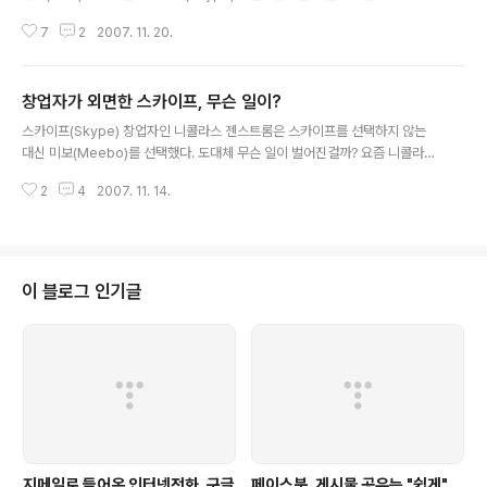
소문이 처음 전해진 곳은 영국의 가디언인데, 그 내용을 잠시 살펴보자. Curre
7
2
2007. 11. 20.
ntly in favour around London's webbist community is the rumour
that Google has been in negotiations to buy Skype, the web tele
phony firm, from eBay. This makes sense on a number of levels,
창업자가 외면한 스카이프, 무슨 일이?
particularly because it fits with Google's ambitions for disrupting
글 내용
the..
스카이프(Skype) 창업자인 니콜라스 젠스트롬은 스카이프를 선택하지 않는
대신 미보(Meebo)를 선택했다. 도대체 무슨 일이 벌어진걸까? 요즘 니콜라스
젠스트롬은 스카이프 CEO 자리에서 물러나서 자신이 시작한 IPTV 서비스인
2
4
2007. 11. 14.
주스트(Joost)에 집중하고 있다. 주스트(Joost)는 IP기반의 TV 서비스로 클
로즈드 베타를 지나 오픈 베타 서비스를 제공 중인데, 현재 15,000개가 넘는 T
V 쇼와 250개가 넘는 채널을 운영 중에 있다. 주스트(Joost) 출범 초기부터
인터넷을 통해 TV를 보면서 인터넷전화와 채팅 서비스를 이용할 수 있도록 서
비스가 기획되었고, 니콜라스 젠스트롬이 스카이프와 주스트 모두의 창업자이
이 블로그 인기글
기 때문에 스카이프(Skype)가 그 역할을 담당할 것이라는 추측이 나돌았다.
아..
지메일로 들어온 인터넷전화, 구글
페이스북, 게시물 공유는 "쉽게"..