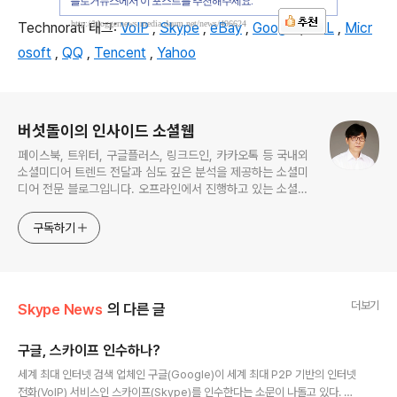
블로거뉴스에서 이 포스트를 추천해주세요.
http://bloggernews.media.daum.net/news/496624
Technorati 태그:
VoIP
,
Skype
,
eBay
,
Google
,
AOL
,
Micr
osoft
,
QQ
,
Tencent
,
Yahoo
로그 정보
버섯돌이의 인사이드 소셜웹
페이스북, 트위터, 구글플러스, 링크드인, 카카오톡 등 국내외
소셜미디어 트렌드 전달과 심도 깊은 분석을 제공하는 소셜미
디어 전문 블로그입니다. 오프라인에서 진행하고 있는 소셜미
디어 강의 내용도 함께 공유합니다.
구독하기
더보기
Skype News
의 다른 글
구글, 스카이프 인수하나?
글 내용
세계 최대 인터넷 검색 업체인 구글(Google)이 세계 최대 P2P 기반의 인터넷
전화(VoIP) 서비스인 스카이프(Skype)를 인수한다는 소문이 나돌고 있다. 이