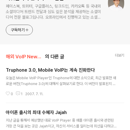
페이스북, 트위터, 구글플러스, 링크드인, 카카오톡 등 국내외
소셜미디어 트렌드 전달과 심도 깊은 분석을 제공하는 소셜미
디어 전문 블로그입니다. 오프라인에서 진행하고 있는 소셜미
디어 강의 내용도 함께 공유합니다.
구독하기
더보기
해외 VoIP News/Mobile VoIP
의 다른 글
Truphone 3.0, Mobile VoIP는 계속 진화한다
글 내용
오늘은 Mobile VoIP Player인 Truphone에 대한 소식으로, 최근 발표한 새
로운 버전(Truphone 3.0)에 대해서 살펴보기로 한다. 이 버전이 발표된지 벌
써 일주일쯤 지났는데 필자의 게으름으로 인해 이제야 살펴볼 여유를 가질 수
0
1
2007. 7. 11.
있게 되었다. Truphone은 영국계 Mobile VoIP Player인데, 최근T-Mobil
e이 Truphone 유저에게 거는 호를 차단단하는 등 기존 이동통신사업자로부
터 집중적인 견제를 받고 있는 상태이다. 그럼 이제부터 이번에 발표된 Trupho
아이폰 출시의 최대 수혜자 Jajah
ne 3.0의 업그레이된 기능에 대해서 살펴보자. New Truphone over 3G
글 내용
그동안 Truphone은 WiFi 네트웍 위에서만 동작했는데, 이번에 업그레이된
지난 글을 통해서 예상했던 대로 VoIP Player 중 애플 아이폰 출시와 관련된
기능은 이동통신사에서 제공하는 3G Dat..
가장 큰 덕을 보는 곳은 Jajah이고, 자신의 서비스를 알리는데 최선을 다하고