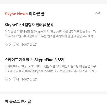
더보기
Skype News
의 다른 글
SkypeFind 담당자 인터뷰 분석
글 내용
아래 글은 이번에 론칭한 Skype3.1의 SkypeFind를 담당하고 있는 Sten Ta
mkivi와의 인터뷰 내용이다. 모두를 번역할 수 없어서 일단 내용을 복사해 놓
고, 개인적으로 중요하다고 생각하는 부분에 대해서는 필자가 번역한 내용을 덧
0
0
2007. 2. 27.
붙이도록 한다. (번역한 부분 및 개인 의견은 파란색으로 표시되어 있다. 아래 질
문에 보면 SJ로 시작하는데 이건 Skype Journal의 약자입니다) 이 글의 원문
위치는 아래와 같다. http://www.skypejournal.com/blog/2007/02/ste
스카이프 지역정보, SkypeFind 맛보기
n_tamkivi_on_skypefind_roll.html =======================
글 내용
====================================== SJ. What do
스카이프에서 Skype 3.1 베타 버전을 오픈했다. 이번에 발표된 버전은 윈도우
es eCo..
즈에서만 사용 가능하며 SkypeFind라는 흥미로운 기능이 추가되었다. 스카이
프에서는 SkypeFind를 "Local Business you like"라고 정의하고 있는데,
0
4
2007. 2. 27.
쉽게 설명하면 스카이프 유저가 자유롭게 회사 또는 상품 정보를 등록하고 평가
(Rating)하는 것이다. 국내 포털에서 "지역정보" 서비스를 제공하는데 이와 유
사하다고 생각하면 될 것 같다. 위 그림은 스카이프 3.1버전인데, "SkypeFin
d"탭이 추가된 것을 볼 수 있다. 스카이프 3.1을 다운받아서 방금 설치했는데, S
kypeFind에 현재 2,000개 정도의 정보가 등록되어 있는 걸 확인할 수 있었
이 블로그 인기글
다. 위 탭에서 다른 사람들이 등록한 목록(Lis..