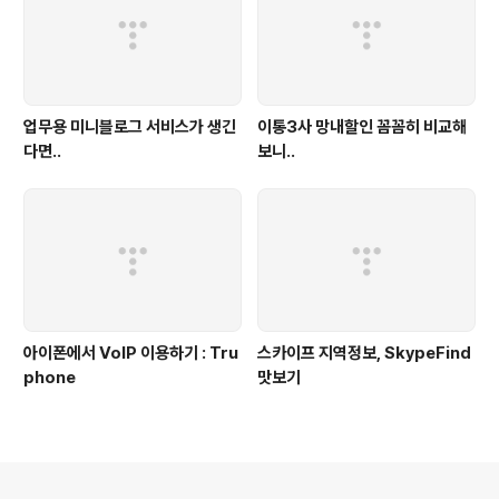
업무용 미니블로그 서비스가 생긴
이통3사 망내할인 꼼꼼히 비교해
다면..
보니..
아이폰에서 VoIP 이용하기 : Tru
스카이프 지역정보, SkypeFind
phone
맛보기
의안내