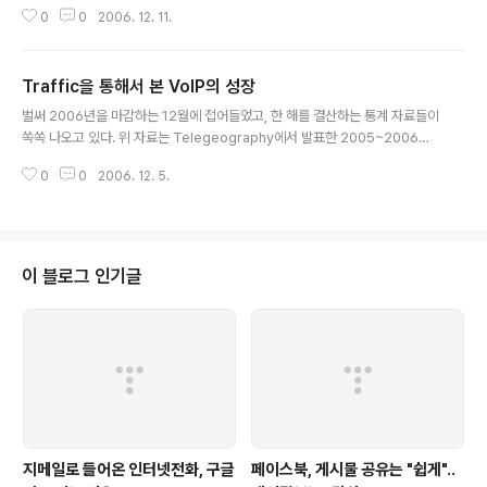
살펴보면 다음과 같다. Vonage : 195만명 Time Warner Cable TV : 164
0
0
2006. 12. 11.
만명 Comcast : 135만명 Cablevision Systems : 110만명 위 주요사업자
의 가입자를 모두 합쳐도 600만명 좀 넘는 숫자가 나오는데, 나머지 200만명
이상 가압자 수에 Skype를 비롯한 IM기반 가입자 숫자가 포함되어 있는지 모
Traffic을 통해서 본 VoIP의 성장
르겠다. 2006년 3분기 VoIP 전체 매출액은 7억3천2백만 달러인데, 2005년
글 내용
3분기 매출액 2억9천8백만 달러에 비하면 많이 2배 이상 늘어난 것으로 나타
벌써 2006년을 마감하는 12월에 접어들었고, 한 해를 결산하는 통계 자료들이
났다. 2006년 말에는 가입자..
쏙쏙 나오고 있다. 위 자료는 Telegeography에서 발표한 2005~2006년
국제 통화 트래픽에 대한 자료이다. 2005 2006 성장율 Switched 219.0 2
0
0
2006. 12. 5.
37.0 8% VoIP 16.8 40.0 138% Skype 7.6 13.8 80% VoIP/Total 10.
0% 18.5% Skype는 2005년에 비해 80%가 늘어난 통화량을 기록하고 있
지만, 기존 VoIP사업자(Vonage 및 케이블기반 사업자)의 통화량 증가율에는
미치지 못하고 있다. 물론 기존 VoIP 사업자의 경우 Monthly Plan(정액제)에
기반을 두고 있고, Skype의 경우 쓴 만큼 돈을 내야 하는 종량제에 기반을 두
이 블로그 인기글
고 있으니....
지메일로 들어온 인터넷전화, 구글
페이스북, 게시물 공유는 "쉽게"..