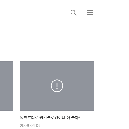
검
메
색
뉴
씽크프리로 원격블로깅이나 해 볼까?
2008.04.09