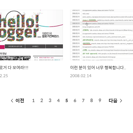
로거 다 모여라!!!
이런 분이 있어 너무 행복합니다..
2.25
2008.02.14
페
이전
1
2
3
4
5
6
7
8
9
다음
이
징