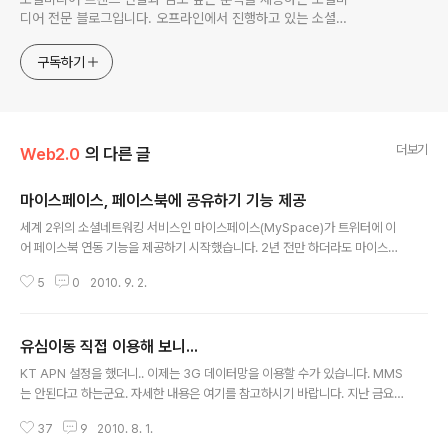
디어 전문 블로그입니다. 오프라인에서 진행하고 있는 소셜미
디어 강의 내용도 함께 공유합니다.
구독하기
더보기
Web2.0
의 다른 글
마이스페이스, 페이스북에 공유하기 기능 제공
글 내용
세계 2위의 소셜네트워킹 서비스인 마이스페이스(MySpace)가 트위터에 이
어 페이스북 연동 기능을 제공하기 시작했습니다. 2년 전만 하더라도 마이스페
이스가 세계 제일의 소셜네트워킹 서비스였는데.. 페이스북의 개방 정책에 밀려
5
0
2010. 9. 2.
이제는 음악을 사랑하는 사람들의 소셜네트워킹 서비스로 전락했다고 할 수 있
습니다. 마이스페이스에서 발행하는 글을 트위터로 보내거나, 트위터에 있는 글
을 마이스페이스에서 보여주는 기능을 제공해 왔는데, 자존심 때문인지 페이스
유심이동 직접 이용해 보니...
북 연동은 제공하지 않았습니다. 결국 페이스북의 영향력을 무시할 수 없다는
글 내용
것을 마이스페이스가 인정한 셈이군요. 지난 번에 마이스페이스 일부 페이지에
KT APN 설정을 했더니.. 이제는 3G 데이터망을 이용할 수가 있습니다. MMS
페이스북 커넥트를 적용한 적이 있긴 했는데.. 이번에는 디폴트 기능으로 채택
는 안된다고 하는군요. 자세한 내용은 여기를 참고하시기 바랍니다. 지난 금요
이 되었습니다. 아래에서 보시는 것처럼..
일에 IT관련 뉴스 중에 눈에 띄는 것을 발견했는데.. 바로 KT-SKT 간에 별도의
37
9
2010. 8. 1.
신청 없이 유심(USIM)을 자유롭게 이동할 수 있다는 것이었습니다. 저는 현재