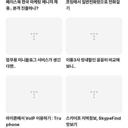
페이스북 한국 마케팅 메니저 채
프링에서 일반전화망으로 전화걸
용.. 본격 진출하나?
기
업무용 미니블로그 서비스가 생긴
이통3사 망내할인 꼼꼼히 비교해
다면..
보니..
아이폰에서 VoIP 이용하기 : Tru
스카이프 지역정보, SkypeFind
phone
맛보기