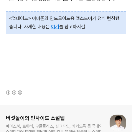
<업데이트> 아마존의 안드로이드용 앱스토어가 정식 런칭했
습니다. 자세한 내용은
여기
를 참고하시길...
(새창열림)
로그 정보
버섯돌이의 인사이드 소셜웹
페이스북, 트위터, 구글플러스, 링크드인, 카카오톡 등 국내외
소셜미디어 트렌드 전달과 심도 깊은 분석을 제공하는 소셜미