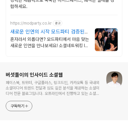
강력한 제습력으로 눅눅한 마이스페이스, 쾌적한 실내를 경
험하세요.
https://modparty.co.kr
광고
새로운 인연의 시작 모드파티 검증된
싱글 로테이션 파티
혼자라서 외롭다면? 모드파티에서 마음 맞는
새로운 인연을 만나보세요! 소셜네트워킹 l
평균 40명규모 싱글파티 l 1:1 성비 l 철저한
신원 검증으로 안전한 파티
로그 정보
버섯돌이의 인사이드 소셜웹
페이스북, 트위터, 구글플러스, 링크드인, 카카오톡 등 국내외
소셜미디어 트렌드 전달과 심도 깊은 분석을 제공하는 소셜미
디어 전문 블로그입니다. 오프라인에서 진행하고 있는 소셜미
디어 강의 내용도 함께 공유합니다.
구독하기