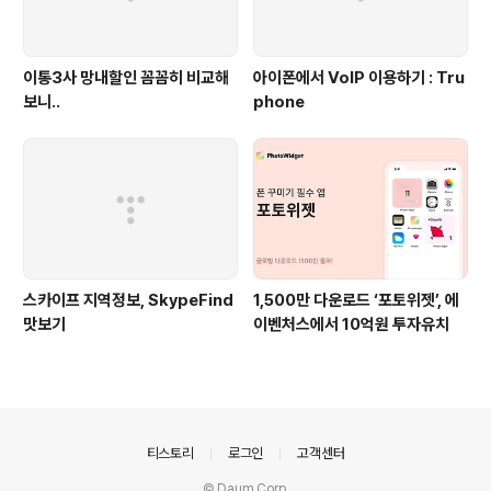
이통3사 망내할인 꼼꼼히 비교해
아이폰에서 VoIP 이용하기 : Tru
보니..
phone
스카이프 지역정보, SkypeFind
1,500만 다운로드 ‘포토위젯’, 에
맛보기
이벤처스에서 10억원 투자유치
의안내
티스토리
로그인
고객센터
© Daum Corp.