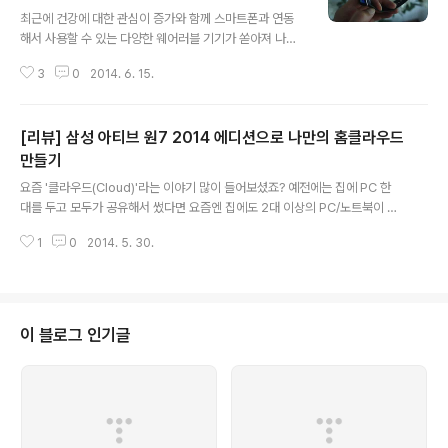
글 내용
최근에 건강에 대한 관심이 증가와 함께 스마트폰과 연동
해서 사용할 수 있는 다양한 웨어러블 기기가 쏟아져 나오
고 있습니다. 제가 이번에 체험하고 있는 갤럭시 S5에는
3
0
2014. 6. 15.
건강을 챙길 수 있는 S헬스 앱이 기본으로 제공되는데, 삼
성전자가 만든 다양한 웨어러블 기기와 연동해서 사용할
수 있습니다. 이번 리뷰에서는 갤럭시 S5와 기어 Fit의 조
[리뷰] 삼성 아티브 원7 2014 에디션으로 나만의 홈클라우드
합에 대해 살펴보도록 하겠습니다. 기어 Fit은 커브드 슈퍼
아몰레드로 선명한 화면을 제공할 뿐만 아니라 손목에 착
만들기
글 내용
감기는 착용감을 제공합니다. MWC에서 첫 선을 보였을
요즘 '클라우드(Cloud)'라는 이야기 많이 들어보셨죠? 예전에는 집에 PC 한
때는 가로 화면만 제공해서 손목에 차고 확인할 때 불편하
대를 두고 모두가 공유해서 썼다면 요즘엔 집에도 2대 이상의 PC/노트북이 있
다는 지적이 있었는데, 이번에 출시된 기어 Fit을 확인해 보
고, 게다가 가족 구성원마다 스마트폰이 있는 경우가 많습니다. PC/노트북과 스
니 가로뿐만 아니라 세로 화면도 제공해서 아래와 같이 보
1
0
2014. 5. 30.
마트폰에 있는 정보가 흩어져 있어서 사진이나 동영상 등을 주고 받을 때 불편
입니다. 기어 Fit을 차고 일상..
한 경우가 한 두번이 아닌데, '클라우드'는 흩어져 있는 파일을 한 곳에 모을 수
도 있고, 내가 원하는 기기에 언제든지 다운로드받을 수 있어서 아주 편리합니
다.클라우드 서비스를 제공하는 곳으로는 구글 드라이브, 드롭박스, 원드라이브
등과 같은 외국 서비스도 있고 네이버의 N드라이브처럼 국내 포털들도 제공하
이 블로그 인기글
고 있으며, 국내 통신사도 앞다퉈 서비스를 제공하고 있습니다.오늘은 삼성 아
티브 원7 2014..