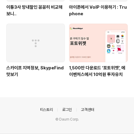
이통3사 망내할인 꼼꼼히 비교해
아이폰에서 VoIP 이용하기 : Tru
보니..
phone
스카이프 지역정보, SkypeFind
1,500만 다운로드 ‘포토위젯’, 에
맛보기
이벤처스에서 10억원 투자유치
의안내
티스토리
로그인
고객센터
© Daum Corp.