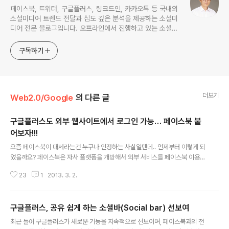
페이스북, 트위터, 구글플러스, 링크드인, 카카오톡 등 국내외
소셜미디어 트렌드 전달과 심도 깊은 분석을 제공하는 소셜미
디어 전문 블로그입니다. 오프라인에서 진행하고 있는 소셜미
디어 강의 내용도 함께 공유합니다.
구독하기
더보기
Web2.0/Google
의 다른 글
구글플러스도 외부 웹사이트에서 로그인 가능… 페이스북 붙
어보자!!!
글 내용
요즘 페이스북이 대세라는건 누구나 인정하는 사실일텐데.. 언제부터 이렇게 되
었을까요? 페이스북은 자사 플랫폼을 개방해서 외부 서비스를 페이스북 이용자
를 대상으로 서비스(앱)을 제공할 수 있도록 했었고.. 개방 전략 덕분에 당시 치
23
1
2013. 3. 2.
열하게 소셜네트워킹 서비스 선두 다툼을 벌이던 마이스페이스를 제치고 명실
상부한 세계 1위 서비스로 발돋움할 수가 있었습니다. 이 때는 페이스북 안에 페
이스북앱 형태로 외부 서비스를 공급할 수가 있었는데.. 우리가 잘 알고 있는 소
구글플러스, 공유 쉽게 하는 소셜바(Social bar) 선보여
셜게임이라는 새로운 장르가 탄생했고.. '징가'라는 슈퍼스타를 탄생시키는 계
글 내용
기가 되었습니다. 내친 김에 페이스북은 페이스북 외부에 있는 웹사이트에서도
최근 들어 구글플러스가 새로운 기능을 지속적으로 선보이며, 페이스북과의 전
페이스북을 이용할 수 있도록 '페이스북 커넥트'라는걸 선보였고, 이후 '좋아