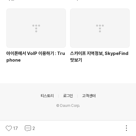
아이폰에서 VoIP 이용하기 : Tru
스카이프 지역정보, SkypeFind
phone
맛보기
의안내
티스토리
로그인
고객센터
© Daum Corp.
17
2