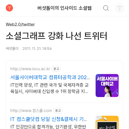
검색하기
버섯돌이의 인사이드 소셜웹
티스토리
Web2.0/twitter
소셜그래프 강화 나선 트위터
버섯돌이
2011. 11. 21. 18:56
http://www.iscu.ac.kr
광고
서울사이버대학교 컴퓨터공학과 2026
가을학기 신편입생
IT인력 양성, IT 관련 국가 및 국제자격증 교
육실시, 사이버대 신입생 수 1위 장학금 지급
1위, 학사 석사 박사 온라인복수학위까지
http://www.컴스쿨.com
광고
IT 컴스쿨닷컴 당일 신청&결제시 기프
티콘!
IT 인강만으로 합격가능, 단기완성, 무한반