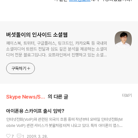
로그 정보
버섯돌이의 인사이드 소셜웹
페이스북, 트위터, 구글플러스, 링크드인, 카카오톡 등 국내외
소셜미디어 트렌드 전달과 심도 깊은 분석을 제공하는 소셜미
디어 전문 블로그입니다. 오프라인에서 진행하고 있는 소셜미
디어 강의 내용도 함께 공유합니다.
구독하기
더보기
Skype News/Skype Mobile
의 다른 글
아이폰용 스카이프 출시 임박?
글 내용
인터넷전화(VoIP)와 관련된 외국의 흐름 중에 작년부터 모바일 인터넷전화(M
obile VoIP) 관련 서비스가 봇물처럼 터져 나오고 있다. 특히 아이폰의 앱스토
어가 나오면서 아이폰에서 이용할 수 있는 인터넷전화도 폭발적으로 증가하고
7
1
2009. 3. 28.
있는데.. 세계 최대의 인터넷전화 서비스인 스카이프(Skype)가 제공하는 어플