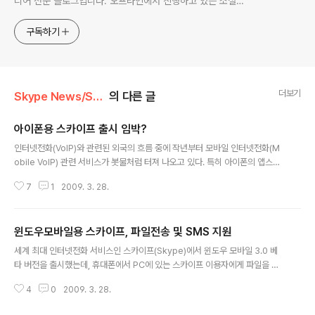
디어 전문 블로그입니다. 오프라인에서 진행하고 있는 소셜미
디어 강의 내용도 함께 공유합니다.
구독하기
더보기
Skype News/Skype Mobile
의 다른 글
아이폰용 스카이프 출시 임박?
글 내용
인터넷전화(VoIP)와 관련된 외국의 흐름 중에 작년부터 모바일 인터넷전화(M
obile VoIP) 관련 서비스가 봇물처럼 터져 나오고 있다. 특히 아이폰의 앱스토
어가 나오면서 아이폰에서 이용할 수 있는 인터넷전화도 폭발적으로 증가하고
7
1
2009. 3. 28.
있는데.. 세계 최대의 인터넷전화 서비스인 스카이프(Skype)가 제공하는 어플
리케이션은 없다. 제가 본 블로그에 쓴 글 중에 아이폰(아이팟터치)에서 스카이
프로 전화 거는 방법에 대한 글도 상당히 많은데.. 이 서비스들은 대부분 스카이
윈도우모바일용 스카이프, 파일전송 및 SMS 지원
프가 공개한 API를 이용해서 스카이프로 전화를 걸 수 있는 것이지.. 스카이프
글 내용
가 직접 제공하는 어플리케이션은 없다는 뜻이다. 그런데.. 다음 주에 아이폰용
세계 최대 인터넷전화 서비스인 스카이프(Skype)에서 윈도우 모바일 3.0 베
스카이프 어플리케이션이 출시될 것이라는 소식이 들린다. 이미 스카이프는 윈
타 버전을 출시했는데, 휴대폰에서 PC에 있는 스카이프 이용자에게 파일을 전
도우 모바일용..
송하거나.. SMS를 보낼 수 있는 기능이 추가되었다. 자신의 휴대폰에 저장되어
4
0
2009. 3. 28.
있는 문서나 사진, 음악 등 모든 파일을 스카이프 친구에게 보낼 수 있다는 점에
서 상당히 편리할 것으로 예상된다. SMS 전송 기능은 외국에 나갈 때 위력을