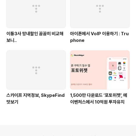
이통3사 망내할인 꼼꼼히 비교해
아이폰에서 VoIP 이용하기 : Tru
보니..
phone
스카이프 지역정보, SkypeFind
1,500만 다운로드 ‘포토위젯’, 에
맛보기
이벤처스에서 10억원 투자유치
의안내