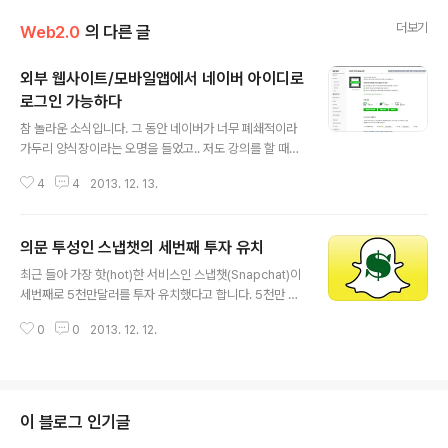
더보기
Web2.0
의 다른 글
외부 웹사이트/모바일앱에서 네이버 아이디로
로그인 가능하다
글 내용
참 놀라운 소식입니다. 그 동안 네이버가 너무 폐쇄적이라
가두리 양식장이라는 오명을 들었고.. 저도 강의를 할 때마
다 '네이버 외부에서 네이버 서비스를 이용해본 경험이 있
4
4
2013. 12. 13.
느냐?'고 비꼰 적이 많았습니다. 오늘 네이버가 '네이버 아
이디로 로그인' 하기 기능을 전격으로 선보였습니다. 이제
외부 웹사이트나 모바일앱 등에서 별도의 회원가입 절차없
의문 투성인 스냅챗의 세번째 투자 유치
이 네이버 계정으로 편리하게 서비스를 이용할 수 있게 되
글 내용
었습니다. 네이버에서 이야기하는대로 번거로운 가입 없이
최근 들아 가장 핫(hot)한 서비스인 스냅챗(Snapchat)이
도 네이버 회원이 여러분의 회원이 될 수 있고, 복잡한 개인
세번째로 5천만달러를 투자 유치했다고 합니다. 5천만 달
정보 보안관리를 할 필요도 없고.. 아이디/비밀번호 분실 등
러라고 하면 500억원이 넘는 돈이니 어마 어마한 금액인
회원관리를 위한 인증비용이 들지 않습니다. 자사 계정으
0
0
2013. 12. 12.
데.. 이번 투자에 몇 가지 의문이 제기되고 있습니다. 스냅
로 다른 사이트를 이용할 수 있게 하는건 페이스북, 구글,
챗은 친구 간에 사진을 전송(공유)하는 서비스로, 일정 시
트위터 등 해외 서비스들은 일찍..
간(최대 10초)이 지나면 사진이 자동으로 삭제되는 것을
특징으로 하고 있습니다. 최근에 보도된 바에 따르면 현재
스냅챗의 월 액티브 이용자(MAU)는 3천만명을 넘어섰다
이 블로그 인기글
고 하고… 하루에 전송되는 사진이 4억장 수준으로 페이스