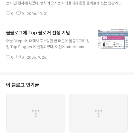
는 어떤 행사에 갔었다. 행사의 요지는 자식들에게 돈을 올바르게 쓰는 습관과
저축하는 일을 아주 어릴적부터 가르쳐야 한다는 내용이었다. 예로 든 얘는 현
0
0
2006. 10. 31.
재 고2인데, 벌써 2,000만원이나 모았다고 한다 지금까지 우리 아들이 명절 또
는 기타 행사에서 어른들한테 받은 돈은 부모인 내와 와이프가 그냥 써왔던 일
과 앞으로 애 통장을 만들어줘야겠다는 생각을 가지고 있었는데.. 나름대로 유
올블로그에 Top 블로거 선정 기념
익한 행사였다. 덤으로 빙고 게임을 잘 해서 부수입을 올리게 되어 또한 기뻤다..
글 내용
이런 생활 속의 소박한 행복이 나의 꿈이었나? 문뜩 이런 것에 기뻐해야 하는
오늘 Skype에 대해서 포스팅한 글 때문에 올블로그의 일
지.. 아니면 슬퍼해야 할지 잠시 고민스럽다.
일 Top Blogger에 선정되었다. 이전에 tatterhome에
세들어 살 때 올블로그의 실시간 인기 글에 선정된 적이 있
0
0
2006. 9. 26.
었는데.. 개인적으로는 두 번째 영광이다. 티스토리에 다시
둥지를 틀고.. 다시 한번 VoIP에 대한 블로깅을 시작하면서
일 평균 약 50명이 방문해 주는 아주 작은 사이트인데.. 오
늘 오후 4시까지 벌써 400명에 육박하는 방문자 수를 기
록했다. 지난 번에 실시간 인기글에 선정되고 방문자 수가
이 블로그 인기글
늘어나면서.. 그 방문자 수를 유지하고자 포스팅도 많이 하
고, 낚시성 제목으로 유인(?)했던 기억이 나는데.. 이번에는
좀 더 알찬 내용으로 승부를 걸어야겠다. 하지만, 내가 주제
로 삼고 있는 "VoIP"라는 주제가 아직은 대중적이지..